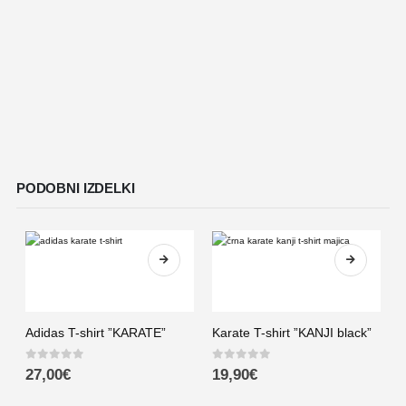
J
0
PODOBNI IZDELKI
Adidas T-shirt ”KARATE”
Karate T-shirt ”KANJI black”
0
out of 5
0
out of 5
27,00
€
19,90
€