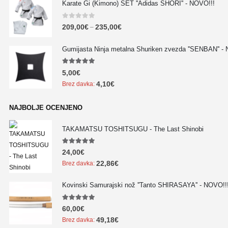
Karate Gi (Kimono) SET ''Adidas SHORI'' - NOVO!!!
0
out of 5
209,00
€
235,00
€
–
Gumijasta Ninja metalna Shuriken zvezda ''SENBAN'' -
5.00
out of 5
5,00
€
4,10
€
Brez davka:
NAJBOLJE OCENJENO
TAKAMATSU TOSHITSUGU - The Last Shinobi
5.00
out of 5
24,00
€
22,86
€
Brez davka:
Kovinski Samurajski nož ''Tanto SHIRASAYA'' - NOVO!!
5.00
out of 5
60,00
€
49,18
€
Brez davka: