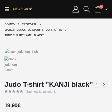
0
DOMOV
TRGOVINA
MAJICE
,
JUDO
,
JU-SPORTS
,
JU-SPORTS
JUDO T-SHIRT ”KANJI BLACK”
Judo T-shirt ”KANJI black”
( Zaenkrat še ni mnenj. )
0
out of 5
19,90
€