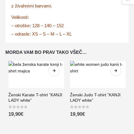
z živahnimi barvami.
Velikosti:
– otroške: 128 – 140 – 152
– odrasle: XS – S – M – L – XL
MORDA VAM BO PRAV TAKO VŠEČ…
Ženski Karate T-shirt ”KANJI
Ženski Judo T-shirt ”KANJI
LADY white”
LADY white”
0
out of 5
0
out of 5
19,90
€
19,90
€