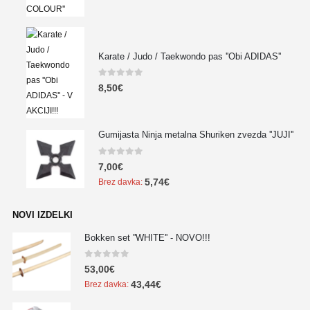
Karate / Judo / Taekwondo pas ''Obi ADIDAS''
0
out of 5
8,50
€
Gumijasta Ninja metalna Shuriken zvezda ''JUJI''
0
out of 5
7,00
€
5,74
€
Brez davka:
NOVI IZDELKI
Bokken set ''WHITE'' - NOVO!!!
0
out of 5
53,00
€
43,44
€
Brez davka: