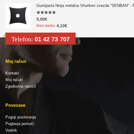
Gumijasta Ninja metalna Shuriken zvezda ''SENBAN'' -
5.00
out of 5
5,00
€
4,10
€
Brez davka:
Telefon:
01 42 73 707
Moj račun
Kontakt
Moj račun
Zgodovina naročil
Povezave
Pogoji poslovanja
Poglavja pomoči
Vodnik