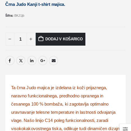
Črna Judo Kanji t-shirt majica.
Šifra:
BKJ1jb
DODAJ V KOŠARICO
Ta črna Judo majica je izdelana iz koži prijaznega,
naravno funkcionalnega, predhodno opranega in
česanega 100 % bombaža, ki zagotavlja optimalno
uravnavanje telesne temperature in lastnosti odvajanja
vlage.
Našo linijo C14 poleg funkcionalnosti,
zaradi
visokokakovostnega tiska,
odlikuje tudi dinamičen dizajn