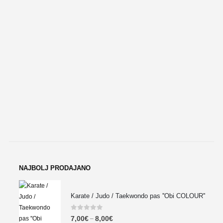
0
NAJBOLJ PRODAJANO
Karate / Judo / Taekwondo pas ''Obi COLOUR''
0
out of 5
7,00
€
8,00
€
–