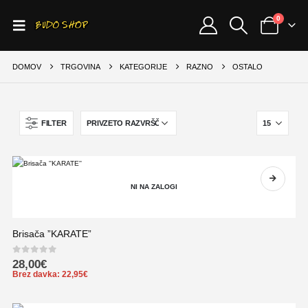
0
DOMOV
TRGOVINA
KATEGORIJE
RAZNO
OSTALO
FILTER
NI NA ZALOGI
Brisača ”KARATE”
0
out of 5
28,00
€
Brez davka:
22,95
€