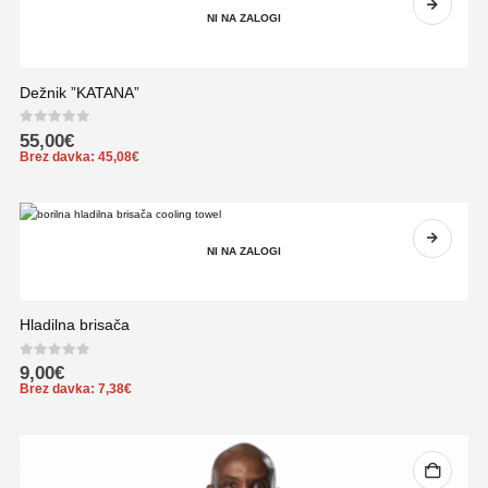
NI NA ZALOGI
Dežnik ”KATANA”
0
out of 5
55,00
€
Brez davka:
45,08
€
NI NA ZALOGI
Hladilna brisača
0
out of 5
9,00
€
Brez davka:
7,38
€