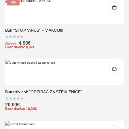
-59%
Buff ”STOP VIRUS” – V AKCIJI!!!
0
out of 5
4,90
€
12,00
€
Brez davka:
4,02
€
Butterfly nož ”ODPIRAČ ZA STEKLENICE”
0
out of 5
20,00
€
Brez davka:
16,39
€