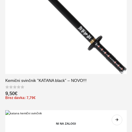
Kemični svinčnik ”KATANA black” – NOVO!!!
0
out of 5
9,50
€
Brez davka:
7,79
€
NI NA ZALOGI