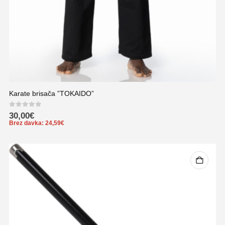
Karate brisača ”TOKAIDO”
0
out of 5
30,00
€
Brez davka:
24,59
€