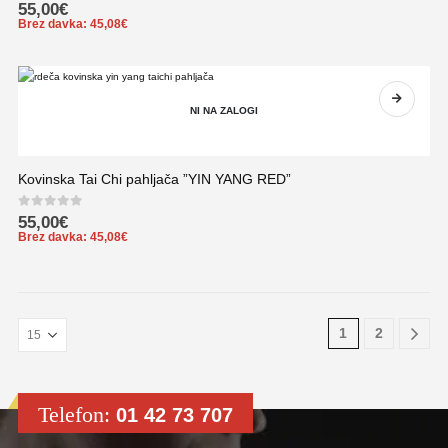
0
out of 5
55,00
€
Brez davka:
45,08
€
NI NA ZALOGI
Kovinska Tai Chi pahljača ”YIN YANG RED”
0
out of 5
55,00
€
Brez davka:
45,08
€
1
2
Telefon:
01 42 73 707