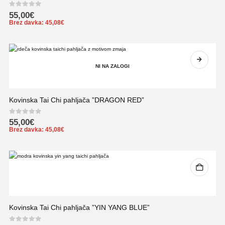
0
out of 5
55,00
€
Brez davka:
45,08
€
NI NA ZALOGI
Kovinska Tai Chi pahljača ”DRAGON RED”
0
out of 5
55,00
€
Brez davka:
45,08
€
Kovinska Tai Chi pahljača ”YIN YANG BLUE”