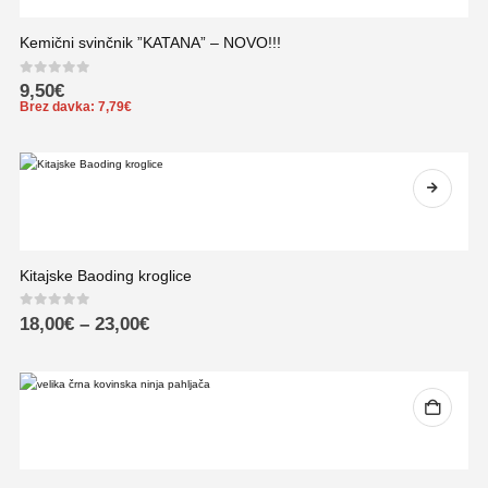
Kemični svinčnik ”KATANA” – NOVO!!!
0
out of 5
9,50
€
Brez davka:
7,79
€
Kitajske Baoding kroglice
0
out of 5
18,00
€
–
23,00
€