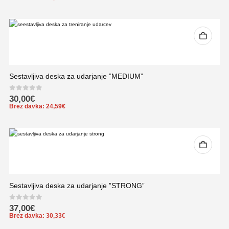
Sestavljiva deska za udarjanje ”MEDIUM”
0
out of 5
30,00
€
Brez davka:
24,59
€
Sestavljiva deska za udarjanje ”STRONG”
0
out of 5
37,00
€
Brez davka:
30,33
€