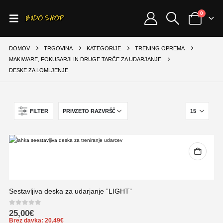
0
DOMOV
TRGOVINA
KATEGORIJE
TRENING OPREMA
MAKIWARE, FOKUSARJI IN DRUGE TARČE ZA UDARJANJE
DESKE ZA LOMLJENJE
FILTER
Sestavljiva deska za udarjanje ”LIGHT”
0
out of 5
25,00
€
Brez davka:
20,49
€