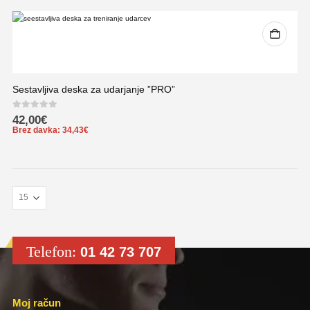
Sestavljiva deska za udarjanje ”PRO”
0
out of 5
42,00
€
Brez davka:
34,43
€
Telefon:
01 42 73 707
Moj račun