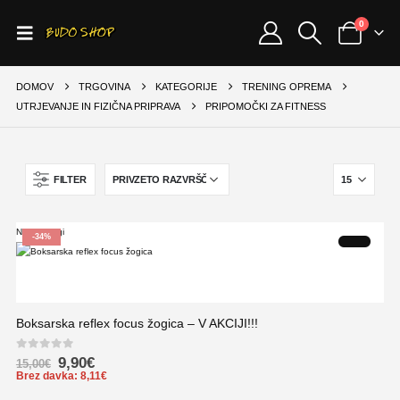
0
DOMOV
TRGOVINA
KATEGORIJE
TRENING OPREMA
UTRJEVANJE IN FIZIČNA PRIPRAVA
PRIPOMOČKI ZA FITNESS
FILTER
Ni na zalogi
-34%
Boksarska reflex focus žogica – V AKCIJI!!!
0
out of 5
9,90
€
15,00
€
Brez davka:
8,11
€