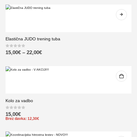
Elastična JUDO trening tuba
0
out of 5
15,00
€
–
22,00
€
Kolo za vadbo
0
out of 5
15,00
€
Brez davka:
12,30
€