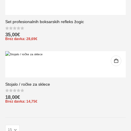
Set profesionalnih boksarskih refleks žogic
0
out of 5
35,00
€
Brez davka:
28,69
€
Stojalo / ročke za sklece
0
out of 5
18,00
€
Brez davka:
14,75
€