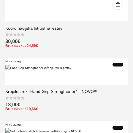
Koordinacijska hitrostna lestev
0
out of 5
30,00
€
Brez davka:
24,59
€
Ni na zalogi
Krepilec rok ”Hand Grip Strengthener” – NOVO!!!
0
out of 5
13,00
€
Brez davka:
10,66
€
Ni na zalogi