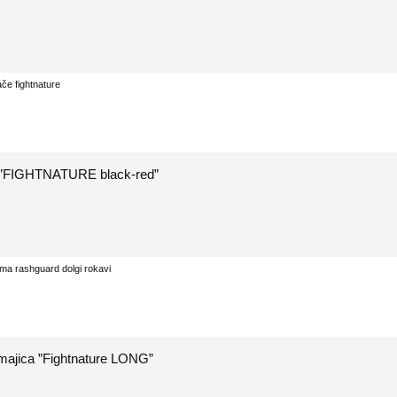
”FIGHTNATURE black-red”
ajica ”Fightnature LONG”