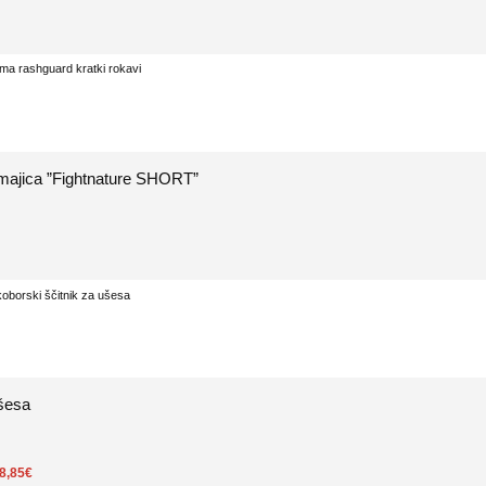
majica ”Fightnature SHORT”
ušesa
8,85
€