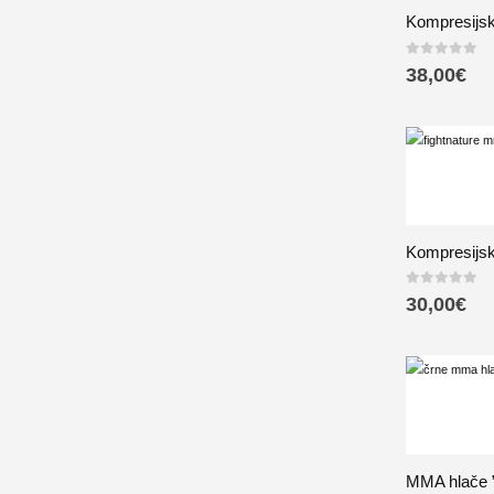
Kompresijsk
0
out of 5
38,00
€
Kompresijsk
0
out of 5
30,00
€
MMA hlače 