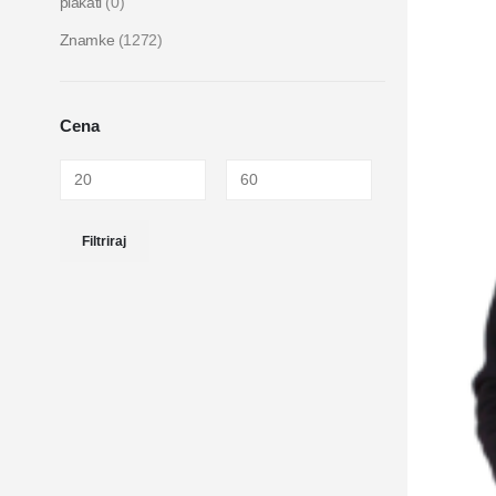
plakati
(0)
Znamke
(1272)
Cena
Filtriraj