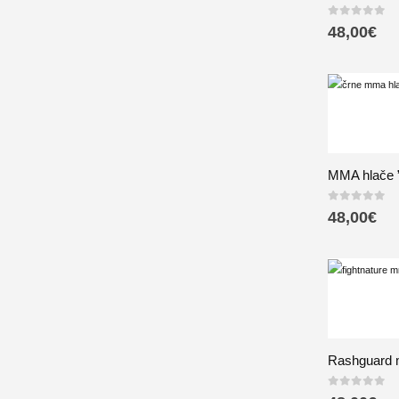
0
out of 5
48,00
€
MMA hlače 
0
out of 5
48,00
€
Rashguard m
0
out of 5