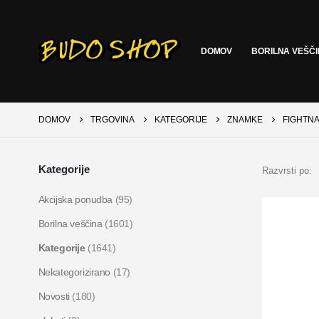
DOMOV
BORILNA VEŠČ
DOMOV
TRGOVINA
KATEGORIJE
ZNAMKE
FIGHTN
Kategorije
Razvrsti po:
Akcijska ponudba
(95)
Borilna veščina
(1601)
Kategorije
(1641)
Nekategorizirano
(17)
Novosti
(180)