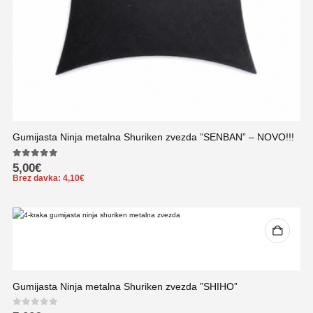
Gumijasta Ninja metalna Shuriken zvezda ”SENBAN” – NOVO!!!
5.00
out of 5
5,00
€
Brez davka:
4,10
€
Gumijasta Ninja metalna Shuriken zvezda ”SHIHO”