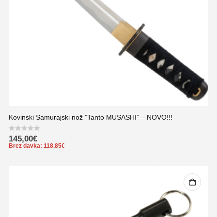
Kovinski Samurajski nož ”Tanto MUSASHI” – NOVO!!!
0
out of 5
145,00
€
Brez davka:
118,85
€