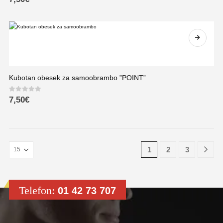
Kubotan obesek za samoobrambo ”POINT”
0
out of 5
7,50
€
1
2
3
Telefon:
01 42 73 707