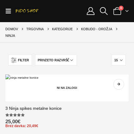
0
DOMOV
TRGOVINA
KATEGORIJE
KOBUDO - OROŽJA
NINJA
FILTER
NI NA ZALOGI
3 Ninja spikes metalne konice
5.00
out of 5
25,00
€
Brez davka:
20,49
€