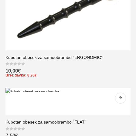
Kubotan obesek za samoobrambo ”ERGONOMIC”
0
out of 5
10,00
€
Brez davka:
8,20
€
Kubotan obesek za samoobrambo ”FLAT”
0
out of 5
7,50
€