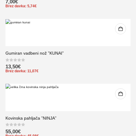
0
out of 5
7,00
€
Brez davka:
5,74
€
Gumiran vadbeni nož ”KUNAI”
0
out of 5
13,50
€
Brez davka:
11,07
€
Kovinska pahljača ”NINJA”
0
out of 5
55,00
€
Brez davka:
45,08
€