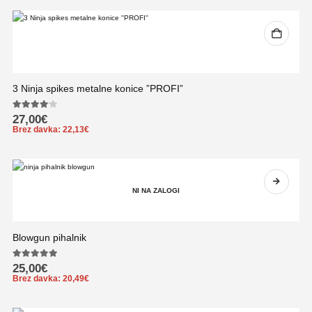
3 Ninja spikes metalne konice ”PROFI”
4.00
out of 5
27,00
€
Brez davka:
22,13
€
NI NA ZALOGI
Blowgun pihalnik
5.00
out of 5
25,00
€
Brez davka:
20,49
€