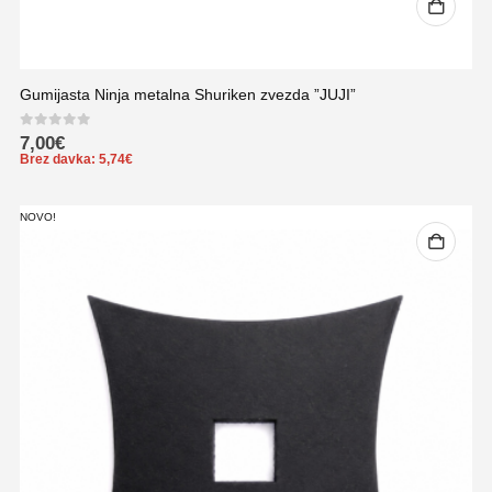
Gumijasta Ninja metalna Shuriken zvezda ”JUJI”
0
out of 5
7,00
€
Brez davka:
5,74
€
NOVO!