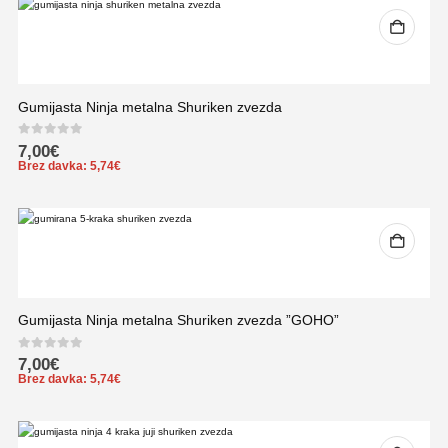
Gumijasta Ninja metalna Shuriken zvezda
0
out of 5
7,00
€
Brez davka:
5,74
€
Gumijasta Ninja metalna Shuriken zvezda ”GOHO”
0
out of 5
7,00
€
Brez davka:
5,74
€