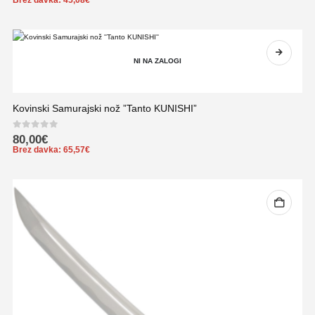
NI NA ZALOGI
Kovinski Samurajski nož ”Tanto KUNISHI”
0
out of 5
80,00
€
Brez davka:
65,57
€