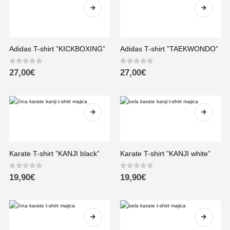
Adidas T-shirt ”KICKBOXING”
Adidas T-shirt ”TAEKWONDO”
0
out of 5
0
out of 5
27,00
€
27,00
€
Karate T-shirt ”KANJI black”
Karate T-shirt ”KANJI white”
0
out of 5
0
out of 5
19,90
€
19,90
€