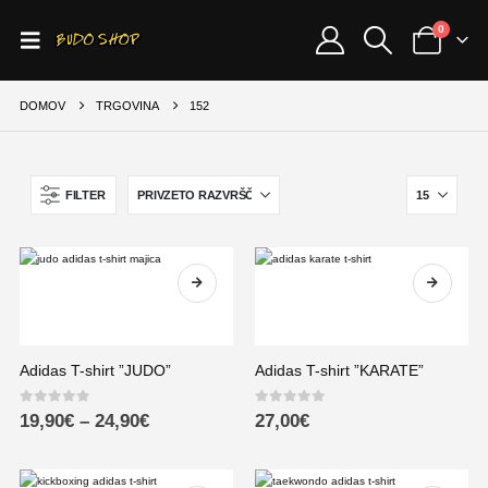
0
DOMOV
TRGOVINA
152
FILTER
Adidas T-shirt ”JUDO”
Adidas T-shirt ”KARATE”
0
out of 5
0
out of 5
19,90
€
–
24,90
€
27,00
€