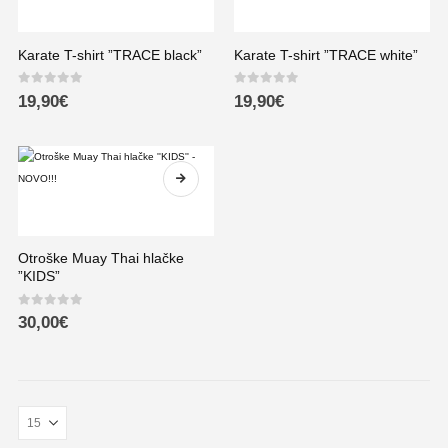
Karate T-shirt ”TRACE black”
Karate T-shirt ”TRACE white”
0
out of 5
0
out of 5
19,90
€
19,90
€
Otroške Muay Thai hlačke
”KIDS”
0
out of 5
30,00
€