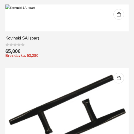
Kovinski SAI (par)
0
out of 5
65,00
€
Brez davka:
53,28
€