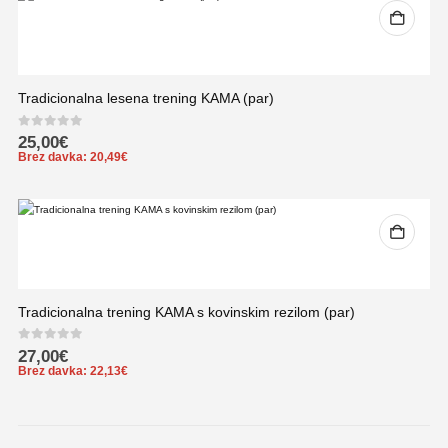
Tradicionalna lesena trening KAMA (par)
0
out of 5
25,00
€
Brez davka:
20,49
€
Tradicionalna trening KAMA s kovinskim rezilom (par)
0
out of 5
27,00
€
Brez davka:
22,13
€