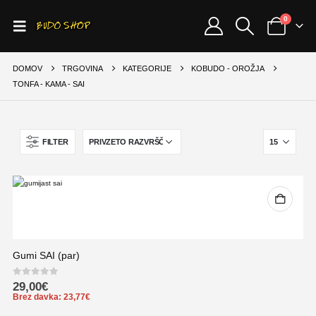
0
DOMOV
TRGOVINA
KATEGORIJE
KOBUDO - OROŽJA
TONFA - KAMA - SAI
FILTER
Gumi SAI (par)
0
out of 5
29,00
€
Brez davka:
23,77
€