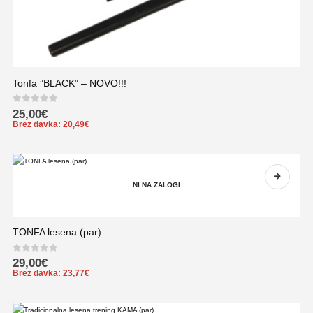
Tonfa ”BLACK” – NOVO!!!
0
out of 5
25,00
€
Brez davka:
20,49
€
NI NA ZALOGI
TONFA lesena (par)
0
out of 5
29,00
€
Brez davka:
23,77
€