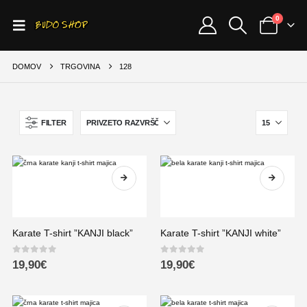
0
DOMOV
TRGOVINA
128
FILTER
Karate T-shirt ”KANJI black”
Karate T-shirt ”KANJI white”
0
out of 5
0
out of 5
19,90
€
19,90
€