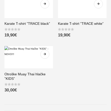
Karate T-shirt ”TRACE black”
Karate T-shirt ”TRACE white”
0
out of 5
0
out of 5
19,90
€
19,90
€
Otroške Muay Thai hlačke
”KIDS”
0
out of 5
30,00
€