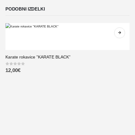
PODOBNI IZDELKI
Karate rokavice ”KARATE BLACK”
0
out of 5
12,00
€