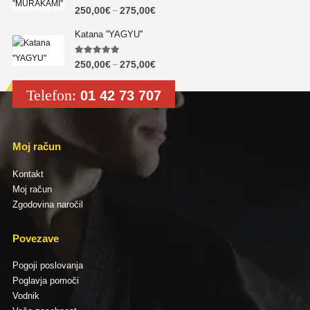
5.00
out of 5
250,00
€
275,00
€
–
Katana ''YAGYU''
5.00
out of 5
250,00
€
275,00
€
–
Telefon:
01 42 73 707
Moj račun
Kontakt
Moj račun
Zgodovina naročil
Povezave
Pogoji poslovanja
Poglavja pomoči
Vodnik