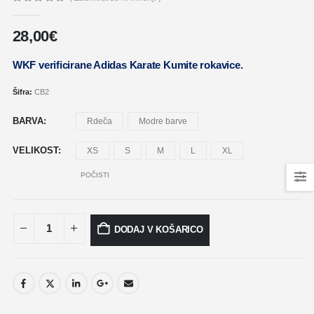
0
out of 5
28,00
€
WKF verificirane Adidas Karate Kumite rokavice
.
Šifra:
CB2
BARVA
Rdeča
Modre barve
VELIKOST
XS
S
M
L
XL
POČISTI
DODAJ V KOŠARICO