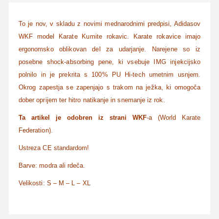
To je nov, v skladu z novimi mednarodnimi predpisi, Adidasov
WKF model Karate Kumite rokavic. Karate rokavice imajo
ergonomsko oblikovan del za udarjanje. Narejene so iz
posebne shock-absorbing pene, ki vsebuje IMG injekcijsko
polnilo in je prekrita s 100% PU Hi-tech umetnim usnjem.
Okrog zapestja se zapenjajo s trakom na ježka, ki omogoča
dober oprijem ter hitro natikanje in snemanje iz rok.
Ta artikel je odobren iz strani WKF
-a (World Karate
Federation).
Ustreza CE standardom!
Barve: modra ali rdeča.
Velikosti: S – M – L – XL