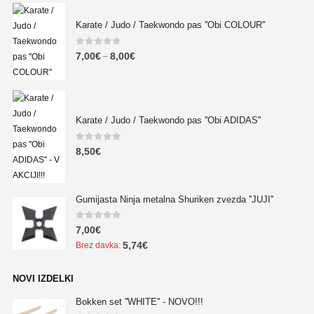
Karate / Judo / Taekwondo pas ''Obi COLOUR''
0
out of 5
7,00
€
8,00
€
–
Karate / Judo / Taekwondo pas ''Obi ADIDAS''
0
out of 5
8,50
€
Gumijasta Ninja metalna Shuriken zvezda ''JUJI''
0
out of 5
7,00
€
5,74
€
Brez davka:
NOVI IZDELKI
Bokken set ''WHITE'' - NOVO!!!