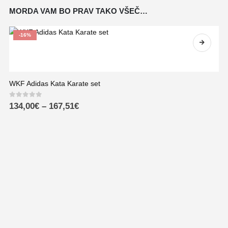
MORDA VAM BO PRAV TAKO VŠEČ…
-16%
WKF Adidas Kata Karate set
0
out of 5
134,00
€
–
167,51
€