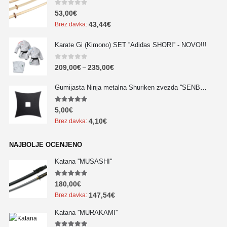
0
out of 5
53,00
€
43,44
€
Brez davka:
Karate Gi (Kimono) SET ''Adidas SHORI'' - NOVO!!!
0
out of 5
209,00
€
235,00
€
–
Gumijasta Ninja metalna Shuriken zvezda ''SENBAN'' - NOVO!!!
5.00
out of 5
5,00
€
4,10
€
Brez davka:
NAJBOLJE OCENJENO
Katana ''MUSASHI''
5.00
out of 5
180,00
€
147,54
€
Brez davka:
Katana ''MURAKAMI''