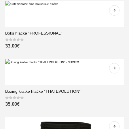
Boks hlačke ”PROFESSIONAL”
0
out of 5
33,00
€
Boxing kratke hlačke ”THAI EVOLUTION”
0
out of 5
35,00
€