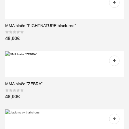
MMA hlače ”FIGHTNATURE black-red”
0
out of 5
48,00
€
MMA hlače ”ZEBRA”
0
out of 5
48,00
€