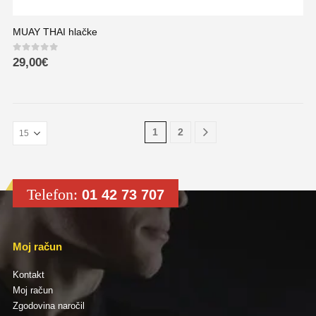
MUAY THAI hlačke
0
out of 5
29,00
€
1
2
Telefon:
01 42 73 707
Moj račun
Kontakt
Moj račun
Zgodovina naročil