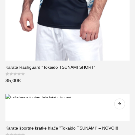
Karate Rashguard ”Tokaido TSUNAMI SHORT”
0
out of 5
35,00
€
Karate športne kratke hlače ”Tokaido TSUNAMI” – NOVO!!!