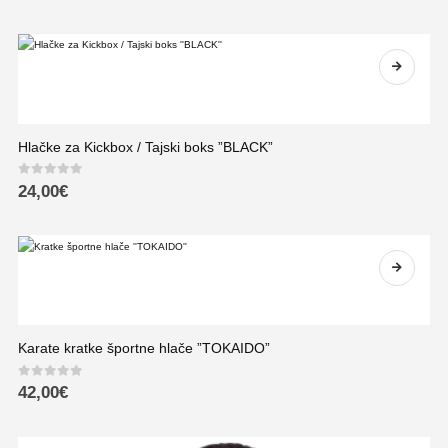
Hlačke za Kickbox / Tajski boks ”BLACK”
0
out of 5
24,00
€
Karate kratke športne hlače ”TOKAIDO”
0
out of 5
42,00
€