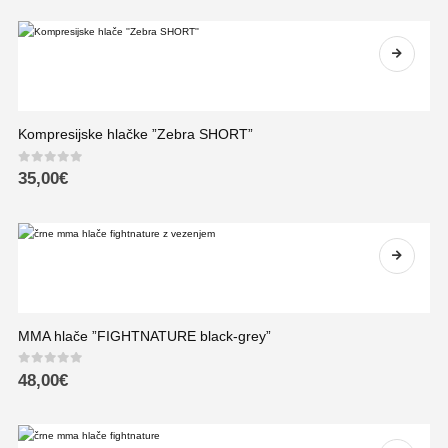
Kompresijske hlačke ”Zebra SHORT”
0
out of 5
35,00
€
MMA hlače ”FIGHTNATURE black-grey”
0
out of 5
48,00
€