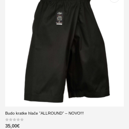
Budo kratke hlače ”ALLROUND” – NOVO!!!
0
out of 5
35,00
€