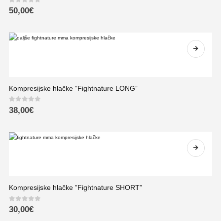
0
out of 5
50,00
€
Kompresijske hlačke ”Fightnature LONG”
0
out of 5
38,00
€
Kompresijske hlačke ”Fightnature SHORT”
0
out of 5
30,00
€