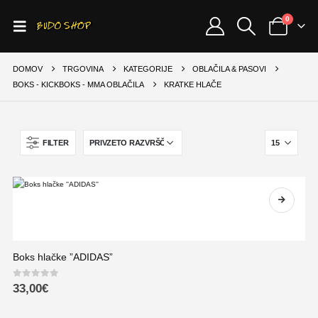
0
DOMOV
TRGOVINA
KATEGORIJE
OBLAČILA & PASOVI
BOKS - KICKBOKS - MMA OBLAČILA
KRATKE HLAČE
FILTER
Boks hlačke ”ADIDAS”
0
out of 5
33,00
€