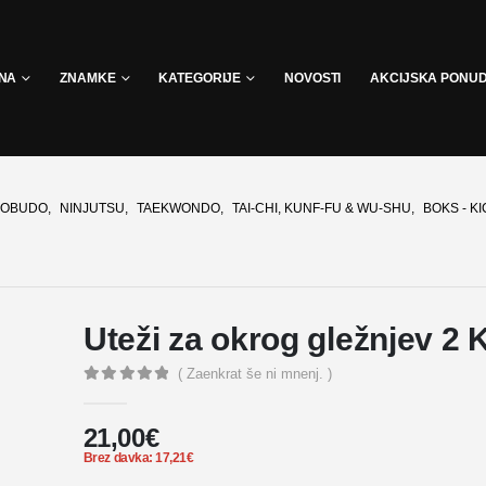
INA
ZNAMKE
KATEGORIJE
NOVOSTI
AKCIJSKA PONU
 KOBUDO
,
NINJUTSU
,
TAEKWONDO
,
TAI-CHI, KUNF-FU & WU-SHU
,
BOKS - KI
Uteži za okrog gležnjev 2 
( Zaenkrat še ni mnenj. )
0
out of 5
21,00
€
Brez davka:
17,21
€