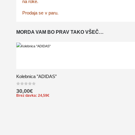
na roke.
Prodaja se v paru.
MORDA VAM BO PRAV TAKO VŠEČ…
Kolebnica ”ADIDAS”
0
out of 5
30,00
€
Brez davka:
24,59
€