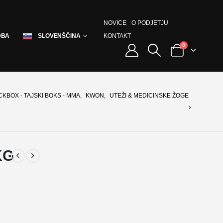
NOVICE
O PODJETJU
KONTAKT
DBA
SLOVENŠČINA
0
CKBOX - TAJSKI BOKS - MMA
,
KWON
,
UTEŽI & MEDICINSKE ŽOGE
KG