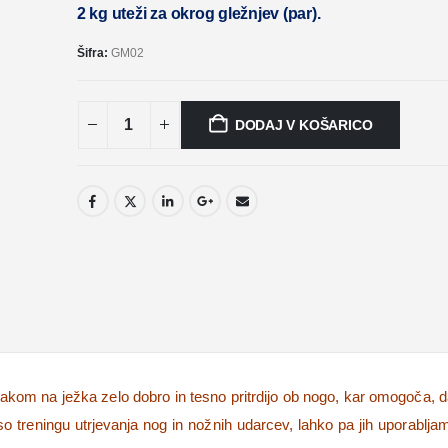
2 kg uteži za okrog gležnjev (par).
Šifra:
GM02
DODAJ V KOŠARICO
trakom na ježka zelo dobro in tesno pritrdijo ob nogo, kar omogoča, 
treningu utrjevanja nog in nožnih udarcev, lahko pa jih uporabljam