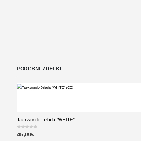
PODOBNI IZDELKI
Taekwondo čelada ”WHITE”
0
out of 5
45,00
€