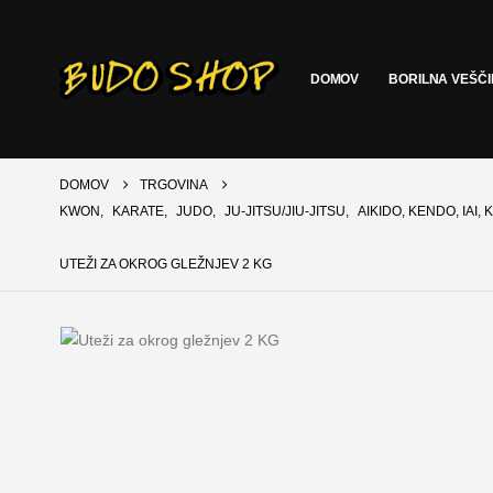
DOMOV
BORILNA VEŠČ
DOMOV
TRGOVINA
KWON
,
KARATE
,
JUDO
,
JU-JITSU/JIU-JITSU
,
AIKIDO, KENDO, IAI,
UTEŽI ZA OKROG GLEŽNJEV 2 KG