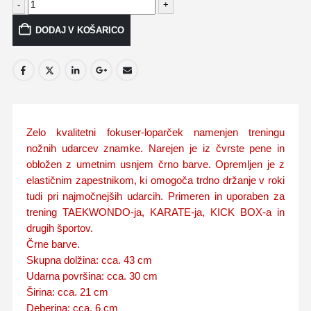
-
+
DODAJ V KOŠARICO
Zelo kvalitetni fokuser-loparček namenjen treningu
nožnih udarcev znamke. Narejen je iz čvrste pene in
obložen z umetnim usnjem črno barve. Opremljen je z
elastičnim zapestnikom, ki omogoča trdno držanje v roki
tudi pri najmočnejših udarcih. Primeren in uporaben za
trening TAEKWONDO-ja, KARATE-ja, KICK BOX-a in
drugih športov.
Črne barve.
Skupna dolžina: cca. 43 cm
Udarna površina: cca. 30 cm
Širina: cca. 21 cm
Deberina: cca. 6 cm