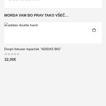
MORDA VAM BO PRAV TAKO VŠEČ…
Dvojni fokuser loparček ”ADIDAS BIG”
0
out of 5
32,00
€