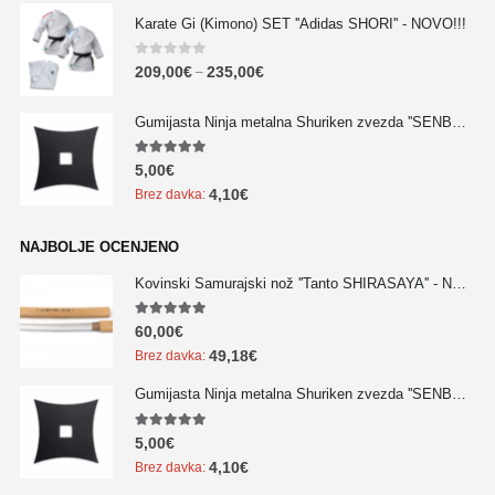
Karate Gi (Kimono) SET ''Adidas SHORI'' - NOVO!!!
0
out of 5
209,00
€
235,00
€
–
Gumijasta Ninja metalna Shuriken zvezda ''SENBAN'' - NOVO!!!
5.00
out of 5
5,00
€
4,10
€
Brez davka:
NAJBOLJE OCENJENO
Kovinski Samurajski nož ''Tanto SHIRASAYA'' - NOVO!!!
5.00
out of 5
60,00
€
49,18
€
Brez davka:
Gumijasta Ninja metalna Shuriken zvezda ''SENBAN'' - NOVO!!!
5.00
out of 5
5,00
€
4,10
€
Brez davka: