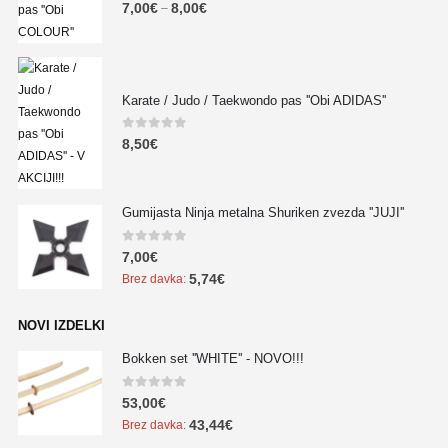
0
out of 5
7,00
€
8,00
€
–
Karate / Judo / Taekwondo pas ''Obi ADIDAS''
0
out of 5
8,50
€
Gumijasta Ninja metalna Shuriken zvezda ''JUJI''
0
out of 5
7,00
€
5,74
€
Brez davka:
NOVI IZDELKI
Bokken set ''WHITE'' - NOVO!!!
0
out of 5
53,00
€
43,44
€
Brez davka: