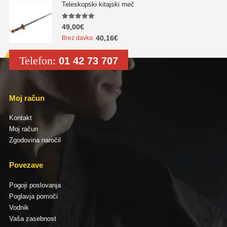
Teleskopski kitajski meč
5.00
out of 5
49,00
€
40,16
€
Brez davka:
Telefon:
01 42 73 707
Moj račun
Kontakt
Moj račun
Zgodovina naročil
Povezave
Pogoji poslovanja
Poglavja pomoči
Vodnik
Vaša zasebnost