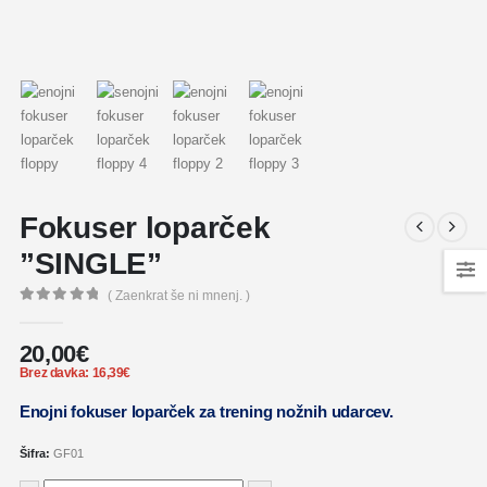
Fokuser loparček
”SINGLE”
( Zaenkrat še ni mnenj. )
0
out of 5
20,00
€
Brez davka:
16,39
€
Enojni fokuser loparček za trening nožnih udarcev.
Šifra:
GF01