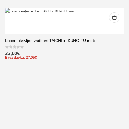
Lesen ukrivljen vadbeni TAICHI in KUNG FU meč
0
out of 5
33,00
€
Brez davka:
27,05
€