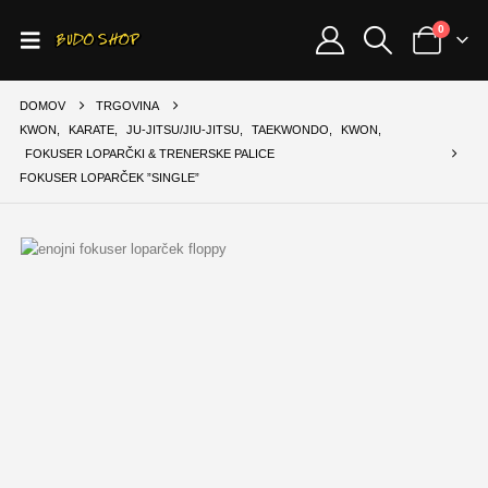
0
DOMOV
TRGOVINA
KWON
,
KARATE
,
JU-JITSU/JIU-JITSU
,
TAEKWONDO
,
KWON
,
FOKUSER LOPARČKI & TRENERSKE PALICE
FOKUSER LOPARČEK ”SINGLE”