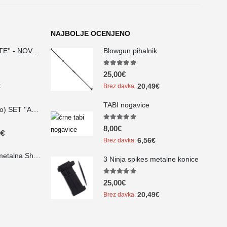
NAJBOLJE OCENJENO
Bokken set ''WHITE'' - NOVO!!!
Blowgun pihalnik
5.00
out of 5
25,00
€
€
20,49
€
Brez davka:
TABI nogavice
Karate Gi (Kimono) SET ''Adidas SHORI'' - NOVO!!!
5.00
out of 5
8,00
€
0
€
6,56
€
Brez davka:
Gumijasta Ninja metalna Shuriken zvezda ''SENBAN'' - NOVO!!!
3 Ninja spikes metalne konice
5.00
out of 5
25,00
€
20,49
€
Brez davka: