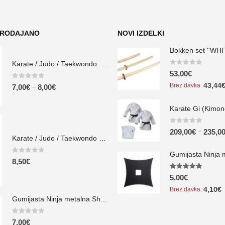
PRODAJANO
NOVI IZDELKI
Karate / Judo / Taekwondo pas ''Obi COLOUR''
0
out of 5
53,00
€
0
out of 5
43,44
Brez davka:
–
7,00
€
8,00
€
0
out of 5
–
209,00
€
235,0
Karate / Judo / Taekwondo pas ''Obi ADIDAS''
0
out of 5
8,50
€
5.00
out of 5
5,00
€
4,10
€
Brez davka:
Gumijasta Ninja metalna Shuriken zvezda ''JUJI''
0
out of 5
7,00
€