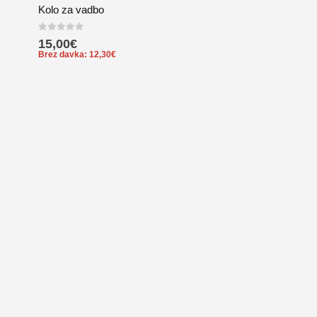
Kolo za vadbo
0
out of 5
15,00
€
Brez davka:
12,30
€