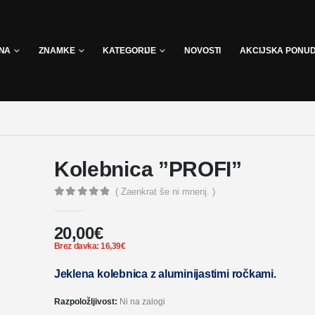
INA
ZNAMKE
KATEGORIJE
NOVOSTI
AKCIJSKA PONU
Kolebnica ”PROFI”
( Zaenkrat še ni mnenj. )
0
out of 5
20,00
€
Brez davka:
16,39
€
Jeklena kolebnica z aluminijastimi ročkami.
Razpoložljivost:
Ni na zalogi