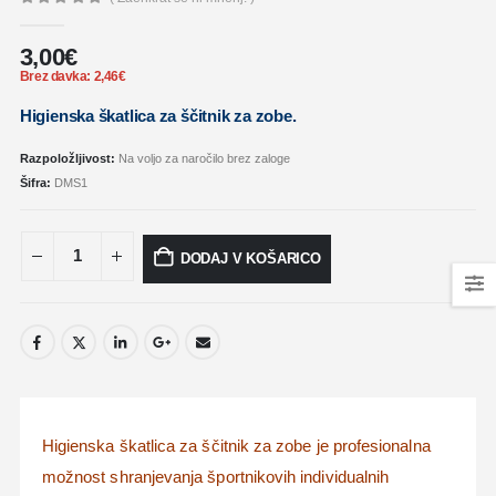
0
out of 5
3,00
€
Brez davka:
2,46
€
Higienska škatlica za ščitnik za zobe.
Razpoložljivost:
Na voljo za naročilo brez zaloge
Šifra:
DMS1
DODAJ V KOŠARICO
Higienska škatlica za ščitnik za zobe
je profesionalna
možnost shranjevanja športnikovih individualnih