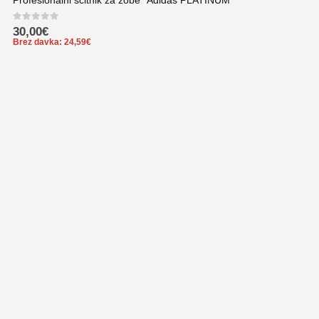
Profesionalni ščitnik za zobe ”Adidas PLATINUM”
0
out of 5
30,00
€
Brez davka:
24,59
€