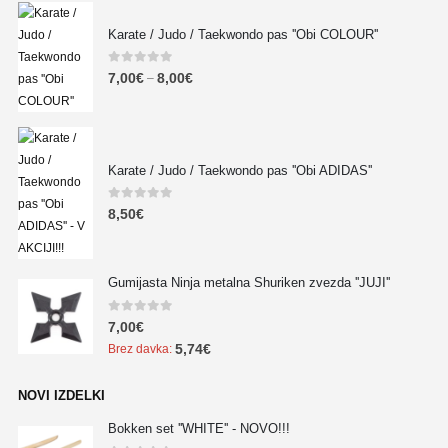
Karate / Judo / Taekwondo pas ''Obi COLOUR''
0
out of 5
7,00
€
8,00
€
–
Karate / Judo / Taekwondo pas ''Obi ADIDAS''
0
out of 5
8,50
€
Gumijasta Ninja metalna Shuriken zvezda ''JUJI''
0
out of 5
7,00
€
5,74
€
Brez davka:
NOVI IZDELKI
Bokken set ''WHITE'' - NOVO!!!