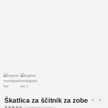
Škatlica za ščitnik za zobe
( Zaenkrat še ni mnenj. )