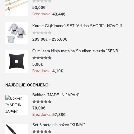
0
out of 5
53,00
€
43,44
€
Brez davka:
Karate Gi (Kimono) SET ''Adidas SHORI'' - NOVO!!!
0
out of 5
209,00
€
235,00
€
–
Gumijasta Ninja metalna Shuriken zvezda ''SENBAN'' - NOVO!!!
5.00
out of 5
5,00
€
4,10
€
Brez davka:
NAJBOLJE OCENJENO
Bokken ''MADE IN JAPAN''
5.00
out of 5
70,00
€
57,38
€
Brez davka:
Set 6 metalnih nožev ''KUNAI''