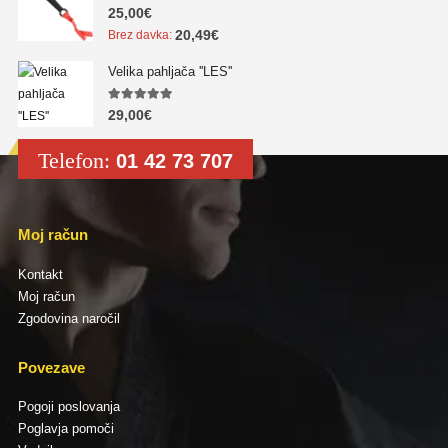
5.00
out of 5
25,00
€
20,49
€
Brez davka:
Velika pahljača ''LES''
5.00
out of 5
29,00
€
Telefon:
01 42 73 707
Moj račun
Kontakt
Moj račun
Zgodovina naročil
Povezave
Pogoji poslovanja
Poglavja pomoči