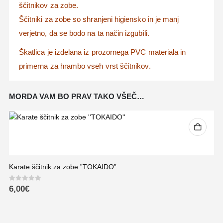
ščitnikov za zobe.
Ščitniki za zobe so shranjeni higiensko in je manj
verjetno, da se bodo na ta način izgubili.
Škatlica je izdelana iz prozornega PVC materiala in
primerna za hrambo vseh vrst ščitnikov.
MORDA VAM BO PRAV TAKO VŠEČ…
Karate ščitnik za zobe ”TOKAIDO”
0
out of 5
6,00
€