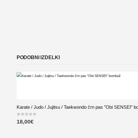
PODOBNI IZDELKI
Karate / Judo / Jujitsu / Taekwondo črn pas ”Obi SENSEI” 
0
out of 5
18,00
€