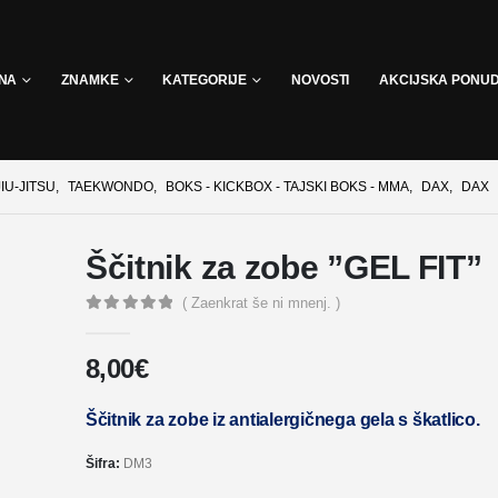
INA
ZNAMKE
KATEGORIJE
NOVOSTI
AKCIJSKA PONU
JIU-JITSU
,
TAEKWONDO
,
BOKS - KICKBOX - TAJSKI BOKS - MMA
,
DAX
,
DAX
Ščitnik za zobe ”GEL FIT”
( Zaenkrat še ni mnenj. )
0
out of 5
8,00
€
Ščitnik za zobe iz antialergičnega gela s škatlico.
Šifra:
DM3