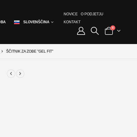
NOVICE
O PODJETJU
KONTAKT
DBA
SLOVENŠČINA
0
ŠČITNIK ZA ZOBE ”GEL FIT”