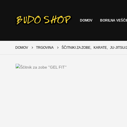
DOMOV
BORILNA VEŠČ
DOMOV
TRGOVINA
ŠČITNIKI ZA ZOBE
,
KARATE
,
JU-JITSU/