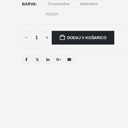
BARVA
Črno/oranžna
Modro/bela
POČISTI
DODAJ V KOŠARICO