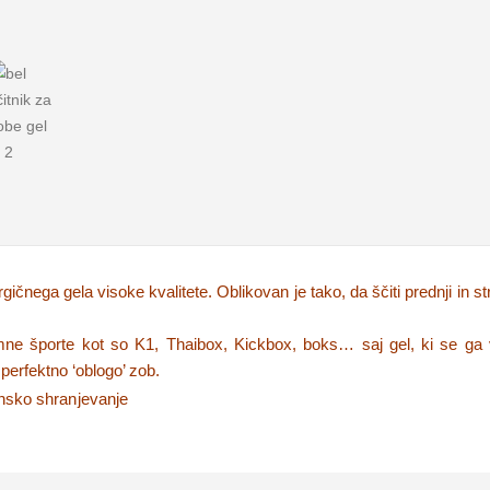
ičnega gela visoke kvalitete. Oblikovan je tako, da ščiti prednji in st
remne športe kot so K1, Thaibox, Kickbox, boks… saj gel, ki se g
perfektno ‘oblogo’ zob.
ensko shranjevanje