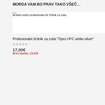
MORDA VAM BO PRAV TAKO VŠEČ…
Profesionalni ščitnik za zobe ”Opro UFC white-silver”
0
out of 5
17,00
€
Brez davka:
13,93
€