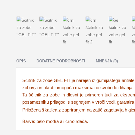
OPIS
DODATNE PODROBNOSTI
MNENJA (0)
Ščitnik za zobe GEL FIT je narejen iz gumijastega antialerg
zobovja in hkrati omogoča maksimalno svobodo dihanja.
Ta ščitnik za zobe in dlesni je primeren tudi za ekst
posamezniku prilagodi s segretjem v vroči vodi, garantira 
Priložena škatlica z zapriranjem na zatič zagotavlja higi
Barve: belo modra ali črno rdeča.