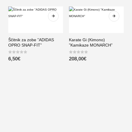
Ščitnik za zobe ”ADIDAS
Karate Gi (Kimono)
S
OPRO SNAP-FIT”
”Kamikaze MONARCH”
0
out of 5
0
out of 5
0
6,50
€
208,00
€
B