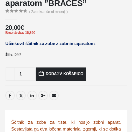
aparatom ”BRACES”
( Zaenkrat še ni mnenj. )
0
out of 5
20,00
€
Brez davka:
16,39
€
Učinkovit ščitnik za zobe z zobnim aparatom.
Šifra:
DM7
DODAJ V KOŠARICO
Ščitnik za zobe za tiste, ki nosijo zobni aparat.
Sestavljata ga dva ločena materiala, zgornji, ki se dotika