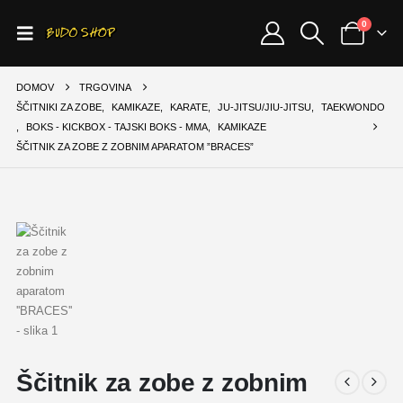
0
DOMOV
TRGOVINA
ŠČITNIKI ZA ZOBE
,
KAMIKAZE
,
KARATE
,
JU-JITSU/JIU-JITSU
,
TAEKWONDO
,
BOKS - KICKBOX - TAJSKI BOKS - MMA
,
KAMIKAZE
ŠČITNIK ZA ZOBE Z ZOBNIM APARATOM ”BRACES”
Ščitnik za zobe z zobnim