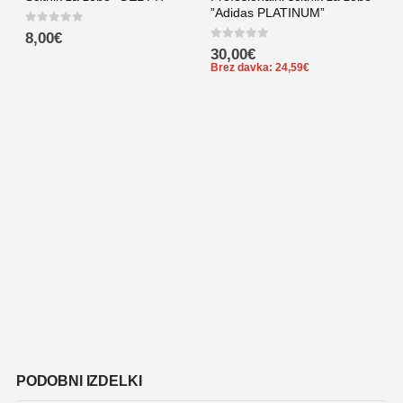
”Adidas PLATINUM”
0
out of 5
8,00
€
0
out of 5
30,00
€
Brez davka:
24,59
€
Š
0
PODOBNI IZDELKI