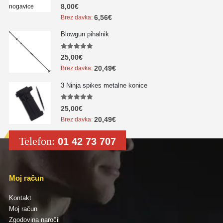
5.00
out of 5
8,00
€
6,56
€
Brez davka:
Blowgun pihalnik
5.00
out of 5
25,00
€
20,49
€
Brez davka:
3 Ninja spikes metalne konice
5.00
out of 5
25,00
€
20,49
€
Brez davka:
Telefon:
01 42 73 707
Moj račun
Kontakt
Moj račun
Zgodovina naročil