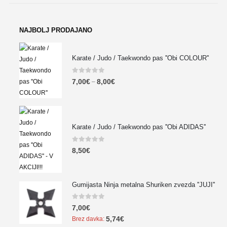
NAJBOLJ PRODAJANO
Karate / Judo / Taekwondo pas ''Obi COLOUR''
0
out of 5
7,00
€
8,00
€
–
Karate / Judo / Taekwondo pas ''Obi ADIDAS''
0
out of 5
8,50
€
Gumijasta Ninja metalna Shuriken zvezda ''JUJI''
0
out of 5
7,00
€
5,74
€
Brez davka: