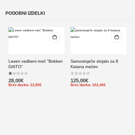
PODOBNI IZDELKI
Lesen vadbeni meč ”Bokken
Samostoječe stojalo za 8
DAITO”
Katana mečev
1.00
out of 5
0
out of 5
28,00
€
125,00
€
Brez davka:
22,95
€
Brez davka:
102,46
€
N
0
B