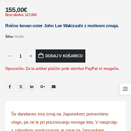
155,00
€
Brez davka:
127,05
€
Ročno kovan oster John Lee Wakizashi z motivom zmaja.
Šifra:
FA18A
DODAJ V KOŠARICO
Opozorilo: Za ta artikel plačilo prek storitve PayPal ni mogoče.
Še dandanes ima zmaj na Japonskem pomembno
vlogo, pa ne le pri praznovanju novega leta.
V nasprotju
z zahodnim misticizmom je zmaj na Japonskem