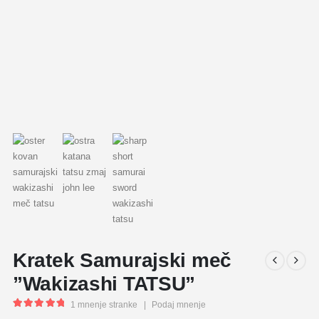
Kratek Samurajski meč
”Wakizashi TATSU”
1
mnenje stranke
|
Podaj mnenje
5.00
out of 5