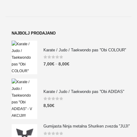
NAJBOLJ PRODAJANO
Karate / Judo / Taekwondo pas ''Obi COLOUR''
0
out of 5
7,00
€
8,00
€
–
Karate / Judo / Taekwondo pas ''Obi ADIDAS''
0
out of 5
8,50
€
Gumijasta Ninja metalna Shuriken zvezda ''JUJI''