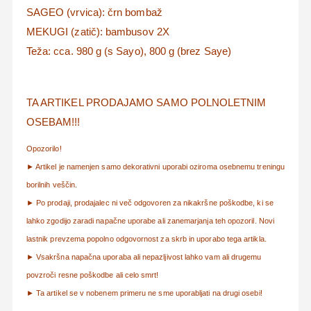
SAGEO (vrvica): črn bombaž
MEKUGI (zatič): bambusov 2X
Teža: cca. 980 g (s Sayo), 800 g (brez Saye)
TA ARTIKEL PRODAJAMO SAMO POLNOLETNIM
OSEBAM!!!
Opozorilo!
► Artikel je namenjen samo dekorativni uporabi oziroma osebnemu treningu
borilnih veščin.
► Po prodaji, prodajalec ni več odgovoren za nikakršne poškodbe, ki se
lahko zgodijo zaradi napačne uporabe ali zanemarjanja teh opozoril. Novi
lastnik prevzema popolno odgovornost za skrb in uporabo tega artikla.
► Vsakršna napačna uporaba ali nepazljivost lahko vam ali drugemu
povzroči resne poškodbe ali celo smrt!
► Ta artikel se v nobenem primeru ne sme uporabljati na drugi osebi!