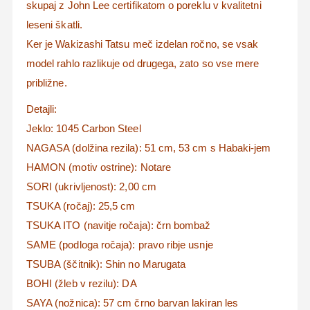
skupaj z John Lee certifikatom o poreklu v kvalitetni
leseni škatli.
Ker je Wakizashi Tatsu meč izdelan ročno, se vsak
model rahlo razlikuje od drugega, zato so v
se mere
približne.
Detajli:
Jeklo: 1045 Carbon Steel
NAGASA (dolžina rezila): 51 cm, 53 cm s Habaki-jem
HAMON (motiv ostrine): Notare
SORI (ukrivljenost): 2,00 cm
TSUKA (ročaj): 25,5 cm
TSUKA ITO (navitje ročaja): črn bombaž
SAME (podloga ročaja): pravo ribje usnje
TSUBA (ščitnik): Shin no Marugata
BOHI (žleb v rezilu): DA
SAYA (nožnica): 57 cm črno barvan lakiran les