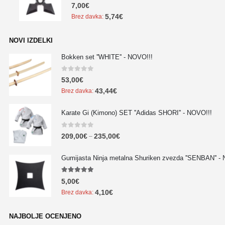
0
out of 5
7,00
€
5,74
€
Brez davka:
NOVI IZDELKI
Bokken set ''WHITE'' - NOVO!!!
0
out of 5
53,00
€
43,44
€
Brez davka:
Karate Gi (Kimono) SET ''Adidas SHORI'' - NOVO!!!
0
out of 5
209,00
€
235,00
€
–
Gumijasta Ninja metalna Shuriken zvezda ''SENBAN'' -
5.00
out of 5
5,00
€
4,10
€
Brez davka:
NAJBOLJE OCENJENO