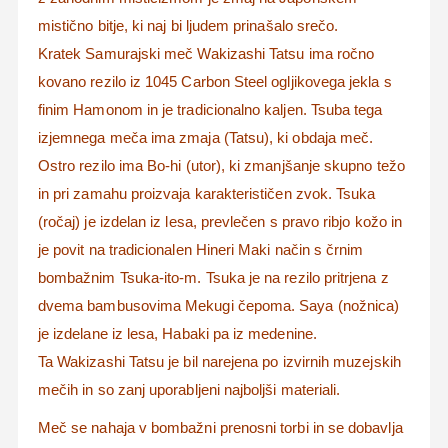
mistično bitje, ki naj bi ljudem prinašalo srečo.
Kratek Samurajski meč Wakizashi Tatsu ima ročno
kovano rezilo iz 1045 Carbon Steel ogljikovega jekla s
finim Hamonom in je tradicionalno kaljen.
Tsuba tega
izjemnega meča ima zmaja (Tatsu), ki obdaja meč.
Ostro rezilo ima Bo-hi (utor), ki zmanjšanje skupno težo
in pri zamahu proizvaja karakterističen zvok.
T
suka
(ročaj) je izdelan iz lesa, prevlečen s pravo ribjo kožo in
je povit na
tradicionalen Hineri Maki način s črnim
bombažnim Tsuka-ito-m.
Tsuka je na rezilo
pritrjena z
dvema bambusovima Mekugi čepoma.
Saya (n
ožnica)
je izdelane iz lesa, Habaki pa iz medenine.
Ta Wakizashi Tatsu je bil narejena po izvirnih muzejskih
mečih in so zanj uporabljeni najboljši materiali.
Meč se nahaja v bombažni prenosni torbi in se dobavlja