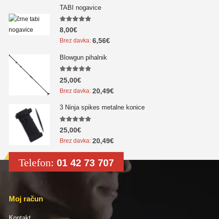
TABI nogavice
5.00
out of 5
8,00
€
6,56
€
Brez davka:
Blowgun pihalnik
5.00
out of 5
25,00
€
20,49
€
Brez davka:
3 Ninja spikes metalne konice
5.00
out of 5
25,00
€
20,49
€
Brez davka:
Telefon:
01 42 73 707
Moj račun
Kontakt