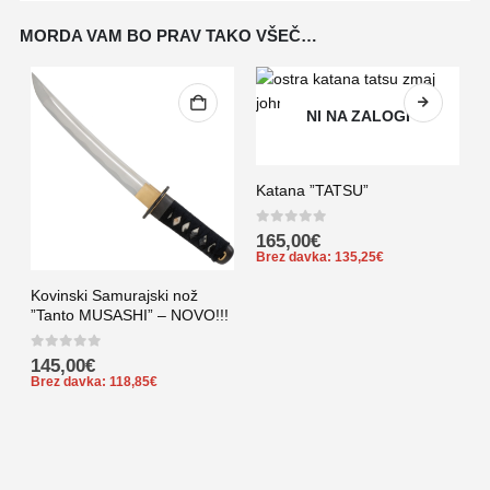
MORDA VAM BO PRAV TAKO VŠEČ…
NI NA ZALOGI
Katana ”TATSU”
0
out of 5
165,00
€
Brez davka:
135,25
€
Kovinski Samurajski nož
K
”Tanto MUSASHI” – NOVO!!!
”
0
out of 5
0
145,00
€
Brez davka:
118,85
€
B