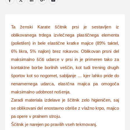
Ta ženski Karate ščitnik prsi je sestavljen iz
oblikovanega trdega izvlečnega plastičnega elementa
(polietilen) in bele elastične kratke majice (89% taktel,
6% likra, 5% najlon) brez rokavov. Oblikovan prsni del
maksimalno ščiti udarce v prsi in je primeren tako za
kontaktne borbe borilnih veščin, kot tudi trening drugih
športov kot so nogomet, sabljanje … kjer lahko pride do
nenamernega udarca, elastčna majica pa omogoča
maksimalno udobnost nošenja.
Zaradi materiala izdelave je ščitnik zelo higieničen, saj
se oblikovani del enostavno obriše z vlažno krpo, majico
pa opere v pralnem stroju.
Ščitnik je narejen po pravilih vseh tekmovanj.