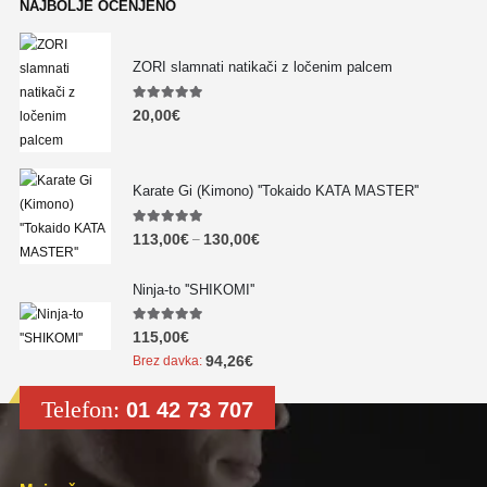
NAJBOLJE OCENJENO
ZORI slamnati natikači z ločenim palcem
5.00
out of 5
20,00
€
Karate Gi (Kimono) ''Tokaido KATA MASTER''
5.00
out of 5
113,00
€
130,00
€
–
Ninja-to ''SHIKOMI''
5.00
out of 5
115,00
€
94,26
€
Brez davka:
Telefon:
01 42 73 707