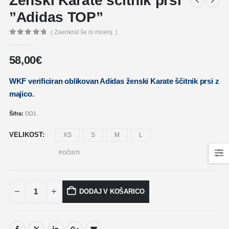
Ženski Karate ščitnik prsi
”Adidas TOP”
( Zaenkrat še ni mnenj. )
0
out of 5
58,00
€
WKF verificiran oblikovan Adidas ženski Karate ščitnik prsi z
majico.
Šifra:
DD1
VELIKOST
XS
S
M
L
POČISTI
DODAJ V KOŠARICO