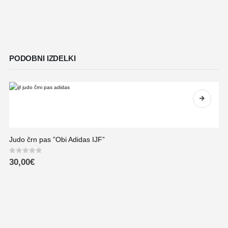
PODOBNI IZDELKI
Judo črn pas ”Obi Adidas IJF”
0
out of 5
30,00
€