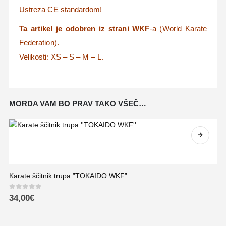
Ustreza CE standardom!
Ta artikel je odobren iz strani WKF
-a (World Karate
Federation).
Velikosti: XS – S – M – L.
MORDA VAM BO PRAV TAKO VŠEČ…
Karate ščitnik trupa ”TOKAIDO WKF”
0
out of 5
34,00
€