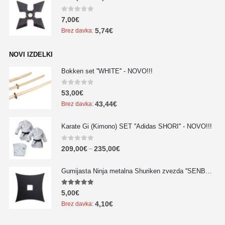
0
out of 5
7,00
€
5,74
€
Brez davka:
NOVI IZDELKI
Bokken set ''WHITE'' - NOVO!!!
0
out of 5
53,00
€
43,44
€
Brez davka:
Karate Gi (Kimono) SET ''Adidas SHORI'' - NOVO!!!
0
out of 5
209,00
€
235,00
€
–
Gumijasta Ninja metalna Shuriken zvezda ''SENBAN'' - NOVO!!!
5.00
out of 5
5,00
€
4,10
€
Brez davka: