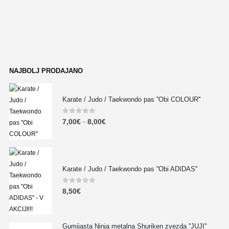
NAJBOLJ PRODAJANO
Karate / Judo / Taekwondo pas ''Obi COLOUR''
0
out of 5
7,00
€
8,00
€
–
Karate / Judo / Taekwondo pas ''Obi ADIDAS''
0
out of 5
8,50
€
Gumijasta Ninja metalna Shuriken zvezda ''JUJI''