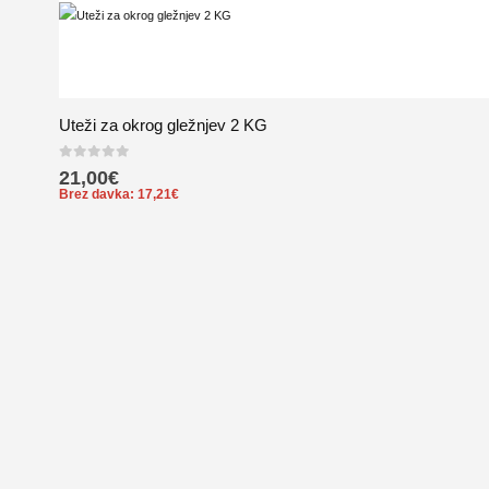
Uteži za okrog gležnjev 2 KG
0
out of 5
21,00
€
Brez davka:
17,21
€