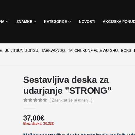
INA
ZNAMKE
KATEGORIJE
NOVOSTI
AKCIJSKA PONU
E
,
JU-JITSU/JIU-JITSU
,
TAEKWONDO
,
TAI-CHI, KUNF-FU & WU-SHU
,
BOKS - 
Sestavljiva deska za
udarjanje ”STRONG”
( Zaenkrat še ni mnenj. )
0
out of 5
37,00
€
Brez davka:
30,33
€