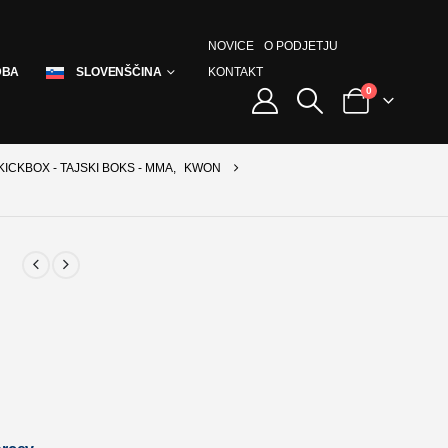
NOVICE
O PODJETJU
KONTAKT
DBA
SLOVENŠČINA
0
KICKBOX - TAJSKI BOKS - MMA
,
KWON