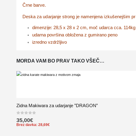
Črne barve.
Deska za udarjanje strong je namenjena izkušenejšim pr
dimenzije: 28,5 x 28 x 2 cm, moč udarca cca. 114kg
udarna površina obložena z gumirano peno
izredno vzdržljivo
MORDA VAM BO PRAV TAKO VŠEČ…
Zidna Makiwara za udarjanje ”DRAGON”
0
out of 5
35,00
€
Brez davka:
28,69
€