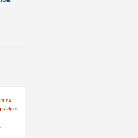
rcev.
mom na
pravljeni
.