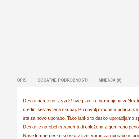
OPIS
DODATNE PODROBNOSTI
MNENJA (0)
Deska narejena iz vzdržljive plastike namenjena večkrat
sredini sestavljena skupaj. Pri dovolj močnem udarcu se d
sta za novo uporabo. Tako lahko to desko uporabljamo sp
Deska je na obeh straneh tudi obložena z gumirano peno,
Naše lomne deske so vzdržljive, varne za uporabo in pr