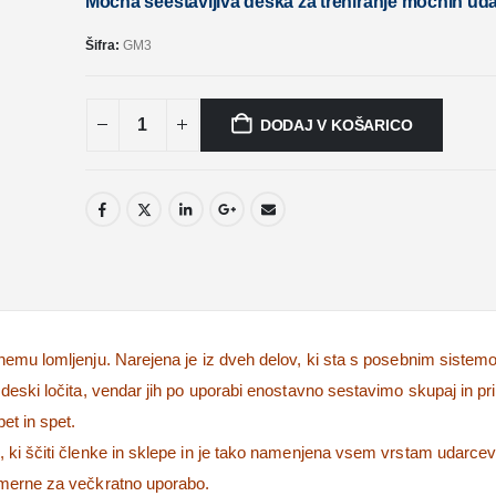
Močna seestavljiva deska za treniranje močnih uda
Šifra:
GM3
DODAJ V KOŠARICO
nemu lomljenju. Narejena je iz dveh delov, ki sta s posebnim siste
eski ločita, vendar jih po uporabi enostavno sestavimo skupaj in pri
et in spet.
 ki ščiti členke in sklepe in je tako namenjena vsem vrstam udarcev
imerne za večkratno uporabo.