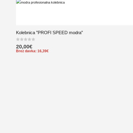
Kolebnica ”PROFI SPEED modra”
0
out of 5
20,00
€
Brez davka:
16,39
€