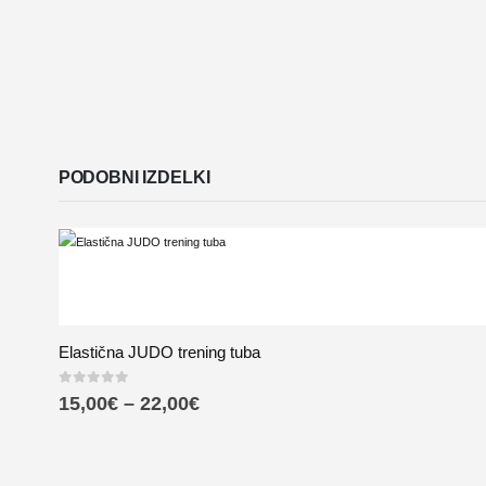
PODOBNI IZDELKI
Elastična JUDO trening tuba
0
out of 5
15,00
€
–
22,00
€