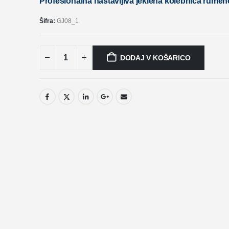
Profesionalna nastavljiva jeklena kolebnica rumen
Šifra:
GJ08_1
DODAJ V KOŠARICO