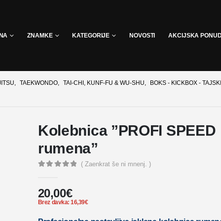
INA
ZNAMKE
KATEGORIJE
NOVOSTI
AKCIJSKA PONU
JITSU
,
TAEKWONDO
,
TAI-CHI, KUNF-FU & WU-SHU
,
BOKS - KICKBOX - TAJSK
Kolebnica ”PROFI SPEED
rumena”
( Zaenkrat še ni mnenj. )
0
out of 5
20,00
€
Brez davka:
16,39
€