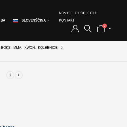
NOVICE
O PODJETJU
KONTAKT
DBA
SLOVENŠČINA
0
I BOKS - MMA
,
KWON
,
KOLEBNICE