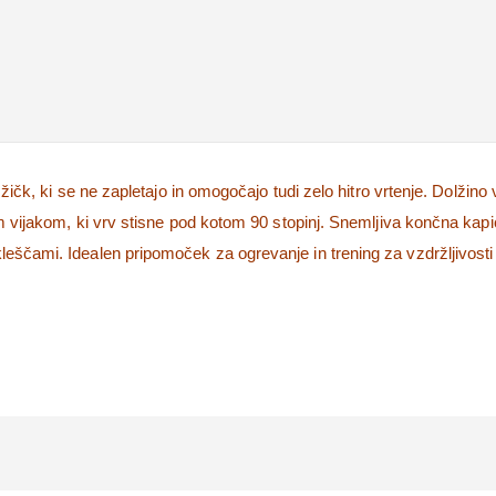
žičk, ki se ne zapletajo in omogočajo tudi zelo hitro vrtenje. Dolžino v
im vijakom, ki vrv stisne pod kotom 90 stopinj. Snemljiva končna kapi
eščami. Idealen pripomoček za ogrevanje in trening za vzdržljivosti 