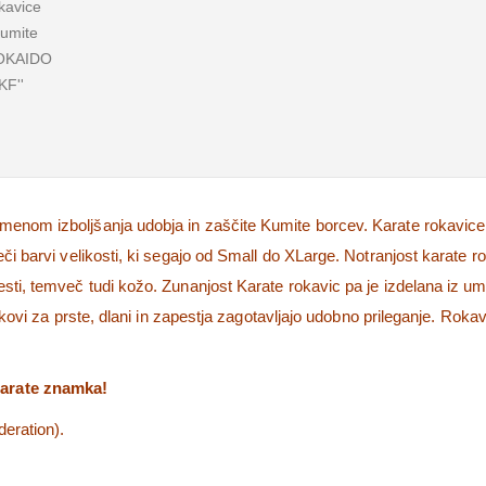
amenom izboljšanja udobja in zaščite Kumite borcev.
Karate rokavice
eči barvi velikosti, ki segajo od Small do XLarge.
Notranjost karate ro
esti, temveč tudi kožo. Zunanjost Karate rokavic pa je izdelana iz u
rakovi za prste, dlani in zapestja zagotavljajo udobno prileganje. Roka
Karate znamka!
eration).