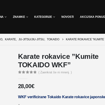
INA
ZNAMKE
KATEGORIJE
NOVOSTI
AKCIJSKA PONU
DO
,
KARATE
,
JU-JITSU/JIU-JITSU
,
TOKAIDO
KARATE ROKAVICE ”KUMITE
Karate rokavice ”Kumite
TOKAIDO WKF”
( Zaenkrat še ni mnenj. )
0
out of 5
28,00
€
WKF verificirane Tokaido Karate rokavice japons