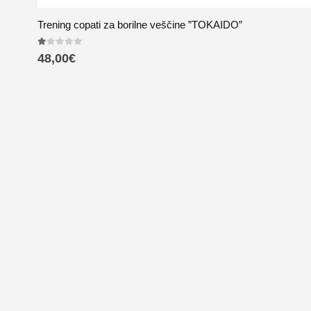
Trening copati za borilne veščine ”TOKAIDO”
1.00
out of 5
48,00
€