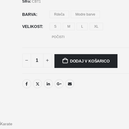
Šifra:
CBT1
BARVA
Rdeča
Modre barve
VELIKOST
S
M
L
XL
POČISTI
DODAJ V KOŠARICO