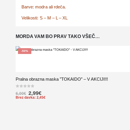
Barve: modra ali rdeča.
Velikosti: S – M – L – XL
MORDA VAM BO PRAV TAKO VŠEČ…
-50%
Pralna obrazna maska ”TOKAIDO” – V AKCIJI!!!
0
out of 5
2,99
€
6,00
€
Brez davka:
2,45
€