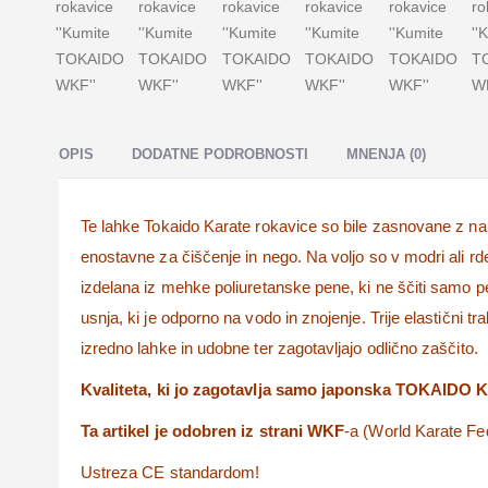
OPIS
DODATNE PODROBNOSTI
MNENJA (0)
Te lahke Tokaido Karate rokavice so bile zasnovane z n
enostavne za čiščenje in nego. Na voljo so v modri ali rd
izdelana iz mehke poliuretanske pene, ki ne ščiti samo p
usnja, ki je odporno na vodo in znojenje. Trije elastični t
izredno lahke in udobne ter zagotavljajo odlično zaščito.
Kvaliteta, ki jo zagotavlja samo japonska TOKAIDO 
Ta artikel je odobren iz strani WKF
-a (World Karate Fed
Ustreza CE standardom!