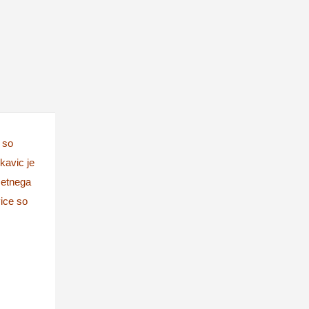
 so
kavic je
metnega
vice so