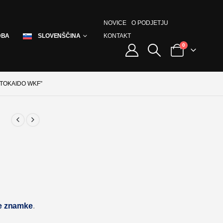
NOVICE
O PODJETJU
KONTAKT
DBA
SLOVENŠČINA
0
 TOKAIDO WKF”
ke znamke
.