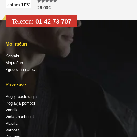
5.00
out of 5
29,00
€
Telefon:
01 42 73 707
Moj račun
Kontakt
Moj račun
Zgodovina naročil
Povezave
Pogoji poslovanja
Poglavja pomoči
Vodnik
Vaša zasebnost
Plačila
Varnost
Dostava