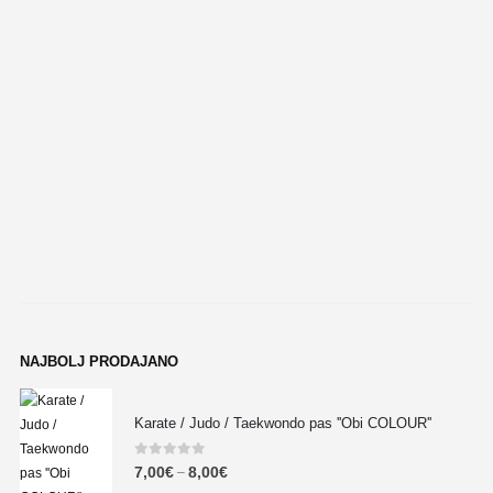
NAJBOLJ PRODAJANO
Karate / Judo / Taekwondo pas ''Obi COLOUR''
0
out of 5
7,00
€
8,00
€
–