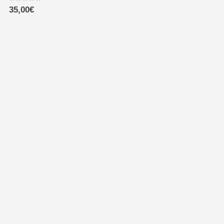
0
out of 5
35,00
€