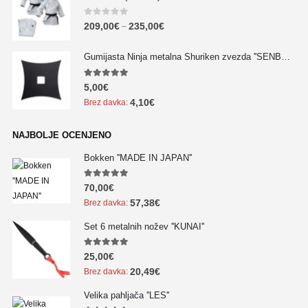
0
out of 5
209,00
€
235,00
€
–
Gumijasta Ninja metalna Shuriken zvezda ''SENBAN'' - NOVO!!!
5.00
out of 5
5,00
€
4,10
€
Brez davka:
NAJBOLJE OCENJENO
Bokken ''MADE IN JAPAN''
5.00
out of 5
70,00
€
57,38
€
Brez davka:
Set 6 metalnih nožev ''KUNAI''
5.00
out of 5
25,00
€
20,49
€
Brez davka:
Velika pahljača ''LES''