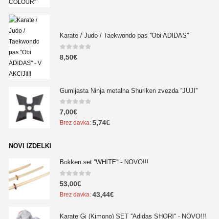
Karate / Judo / Taekwondo pas ''Obi ADIDAS''
0
out of 5
8,50
€
Gumijasta Ninja metalna Shuriken zvezda ''JUJI''
0
out of 5
7,00
€
5,74
€
Brez davka:
NOVI IZDELKI
Bokken set ''WHITE'' - NOVO!!!
0
out of 5
53,00
€
43,44
€
Brez davka:
Karate Gi (Kimono) SET ''Adidas SHORI'' - NOVO!!!