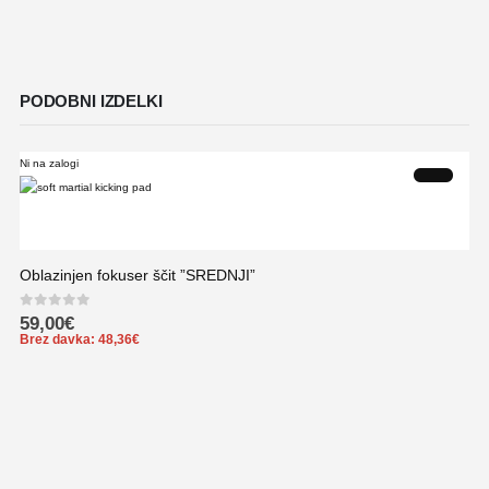
PODOBNI IZDELKI
Ni na zalogi
Oblazinjen fokuser ščit ”SREDNJI”
0
out of 5
59,00
€
Brez davka:
48,36
€