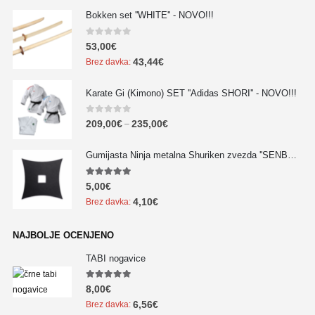
Bokken set ''WHITE'' - NOVO!!!
0
out of 5
53,00
€
43,44
€
Brez davka:
Karate Gi (Kimono) SET ''Adidas SHORI'' - NOVO!!!
0
out of 5
209,00
€
235,00
€
–
Gumijasta Ninja metalna Shuriken zvezda ''SENBAN'' - NOVO!!!
5.00
out of 5
5,00
€
4,10
€
Brez davka:
NAJBOLJE OCENJENO
TABI nogavice
5.00
out of 5
8,00
€
6,56
€
Brez davka: