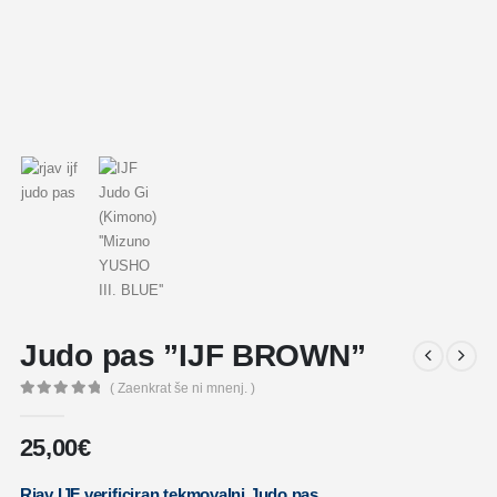
Judo pas ”IJF BROWN”
( Zaenkrat še ni mnenj. )
0
out of 5
25,00
€
Rjav IJF verificiran tekmovalni Judo pas.