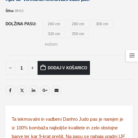
Šifra:
BH13
DOLŽINA PASU
260 cm
280 cm
300 cm
330 cm
350 cm
POČISTI
DODAJ V KOŠARICO
Ta tekmovalni in vadbeni Danhro Judo pas je narejen je
iz 100% bombaža najboljše kvalitete in zelo obstojne
barve ter kar 9-krat prešit. Na pasu se nahaja uradni IJF