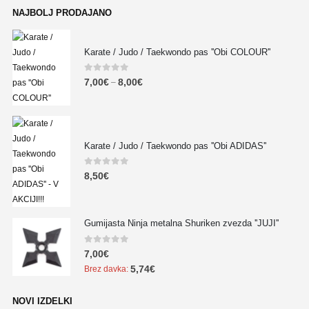
NAJBOLJ PRODAJANO
Karate / Judo / Taekwondo pas ''Obi COLOUR''
0
out of 5
7,00
€
8,00
€
–
Karate / Judo / Taekwondo pas ''Obi ADIDAS''
0
out of 5
8,50
€
Gumijasta Ninja metalna Shuriken zvezda ''JUJI''
0
out of 5
7,00
€
5,74
€
Brez davka:
NOVI IZDELKI