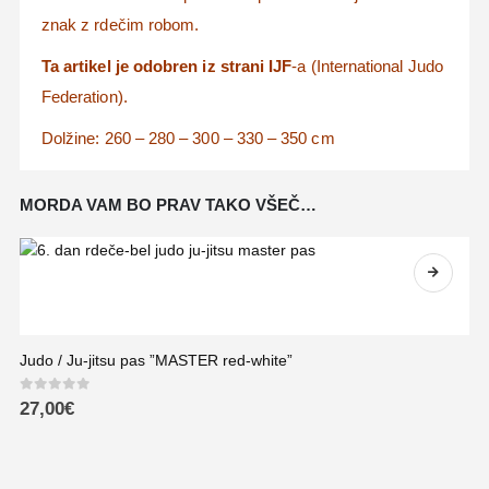
znak z rdečim robom.
Ta artikel je odobren iz strani IJF
-a (International Judo
Federation).
Dolžine: 260 – 280 – 300 – 330 – 350 cm
MORDA VAM BO PRAV TAKO VŠEČ…
Judo / Ju-jitsu pas ”MASTER red-white”
0
out of 5
27,00
€