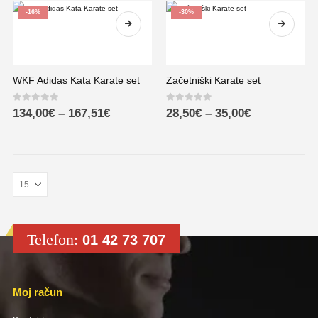
-16%
-30%
WKF Adidas Kata Karate set
Začetniški Karate set
0
out of 5
0
out of 5
134,00
€
–
167,51
€
28,50
€
–
35,00
€
Telefon:
01 42 73 707
Moj račun