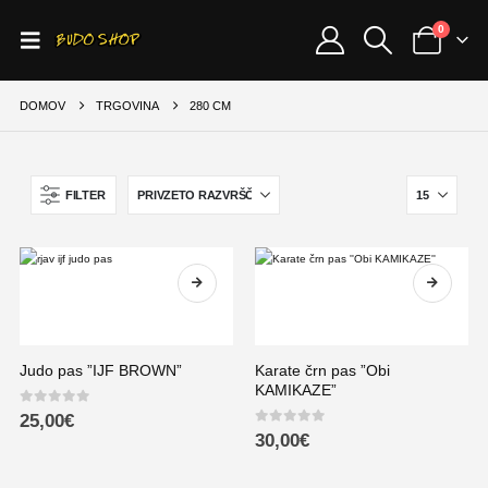
0
DOMOV
TRGOVINA
280 CM
FILTER
Judo pas ”IJF BROWN”
Karate črn pas ”Obi
KAMIKAZE”
0
out of 5
25,00
€
0
out of 5
30,00
€