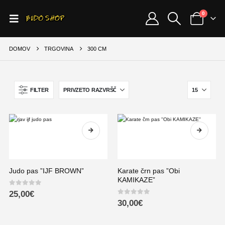
0
DOMOV
TRGOVINA
300 CM
FILTER
Judo pas ”IJF BROWN”
Karate črn pas ”Obi
KAMIKAZE”
0
out of 5
25,00
€
0
out of 5
30,00
€