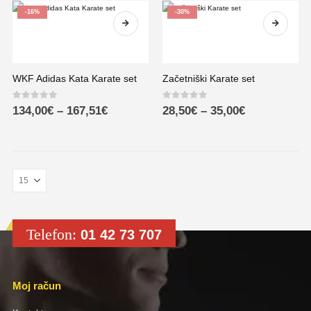
-16%
-30%
WKF Adidas Kata Karate set
Začetniški Karate set
0
out of 5
0
out of 5
134,00
€
–
167,51
€
28,50
€
–
35,00
€
Telefon:
01 42 73 707
Moj račun