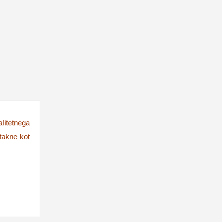
alitetnega
atakne kot