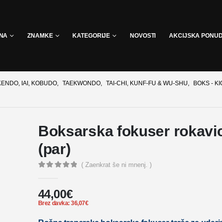
INA
ZNAMKE
KATEGORIJE
NOVOSTI
AKCIJSKA PONU
KENDO, IAI, KOBUDO
,
TAEKWONDO
,
TAI-CHI, KUNF-FU & WU-SHU
,
BOKS - KI
Boksarska fokuser rokavi
(par)
( Zaenkrat še ni mnenj. )
0
out of 5
44,00
€
Brez davka:
36,07
€