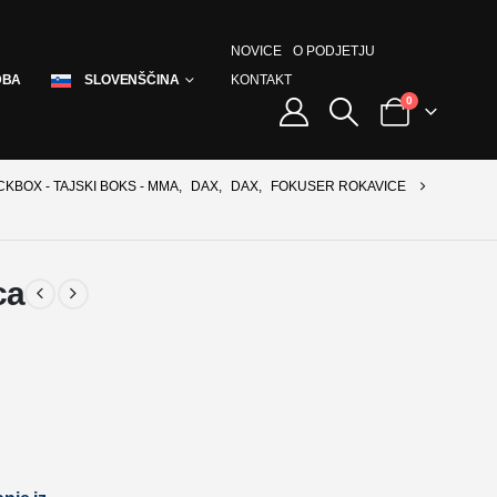
NOVICE
O PODJETJU
KONTAKT
DBA
SLOVENŠČINA
0
CKBOX - TAJSKI BOKS - MMA
,
DAX
,
DAX
,
FOKUSER ROKAVICE
ca