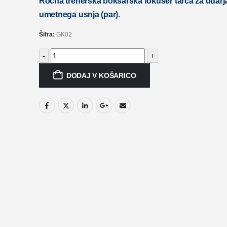
Ročna trenerska boksarska fokuser tarča za udarja
umetnega usnja (par).
Šifra:
GK02
-
+
DODAJ V KOŠARICO