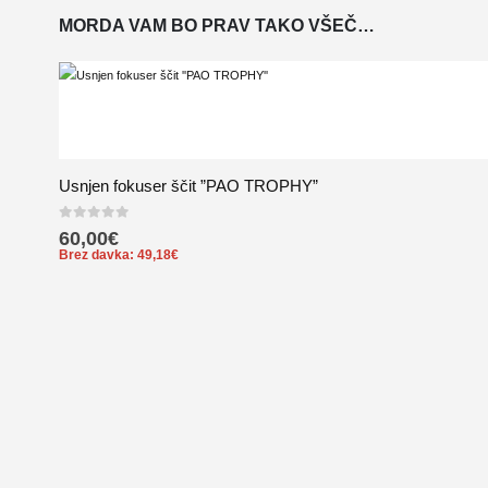
MORDA VAM BO PRAV TAKO VŠEČ…
Usnjen fokuser ščit ”PAO TROPHY”
0
out of 5
60,00
€
Brez davka:
49,18
€