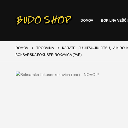
DOMOV
BORILNA VEŠČ
DOMOV
TRGOVINA
KARATE
,
JU-JITSU/JIU-JITSU
,
AIKIDO, 
BOKSARSKA FOKUSER ROKAVICA (PAR)