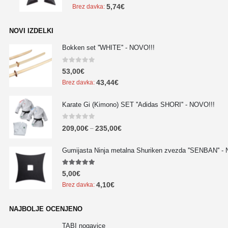
5,74
€
Brez davka:
NOVI IZDELKI
Bokken set ''WHITE'' - NOVO!!!
0
out of 5
53,00
€
43,44
€
Brez davka:
Karate Gi (Kimono) SET ''Adidas SHORI'' - NOVO!!!
0
out of 5
209,00
€
235,00
€
–
Gumijasta Ninja metalna Shuriken zvezda ''SENBAN'' -
5.00
out of 5
5,00
€
4,10
€
Brez davka:
NAJBOLJE OCENJENO
TABI nogavice