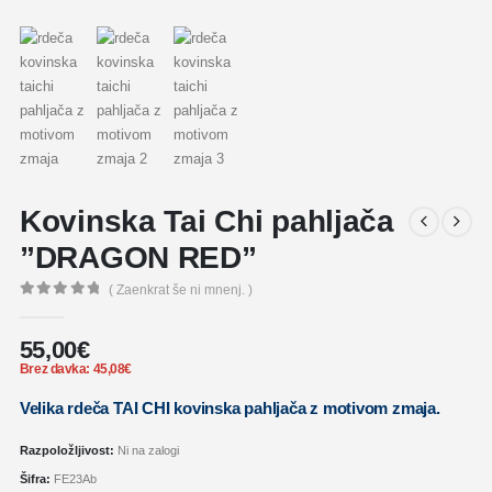
Kovinska Tai Chi pahljača
”DRAGON RED”
( Zaenkrat še ni mnenj. )
0
out of 5
55,00
€
Brez davka:
45,08
€
Velika rdeča TAI CHI kovinska pahljača z motivom zmaja.
Razpoložljivost:
Ni na zalogi
Šifra:
FE23Ab