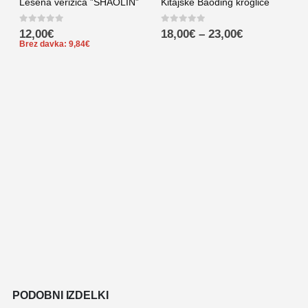
Lesena verižica ”SHAOLIN”
Kitajske Baoding kroglice
K
0
out of 5
0
out of 5
12,00
€
18,00
€
–
23,00
€
c
Brez davka:
9,84
€
0
PODOBNI IZDELKI