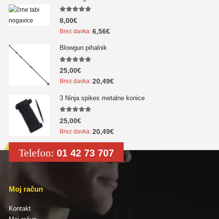
5.00
out of 5
8,00
€
6,56
€
Brez davka:
Blowgun pihalnik
5.00
out of 5
25,00
€
20,49
€
Brez davka:
3 Ninja spikes metalne konice
5.00
out of 5
25,00
€
20,49
€
Brez davka:
Telefon:
01 42 73 707
Moj račun
Kontakt