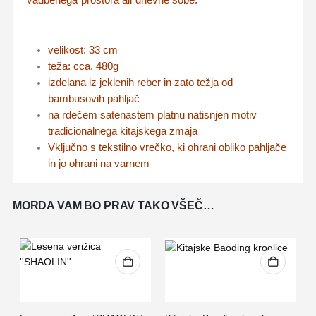
velikost: 33 cm
teža: cca. 480g
izdelana iz jeklenih reber in zato težja od
bambusovih pahljač
na rdečem satenastem platnu natisnjen motiv
tradicionalnega kitajskega zmaja
Vključno s tekstilno vrečko, ki ohrani obliko pahljače
in jo ohrani na varnem
MORDA VAM BO PRAV TAKO VŠEČ…