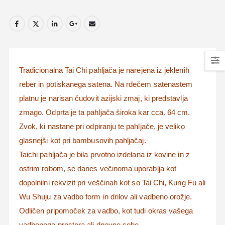
Tradicionalna Tai Chi pahljača je narejena iz jeklenih
reber in potiskanega satena.
Na rdečem satenastem
platnu je narisan čudovit azijski zmaj, ki predstavlja
zmago.
Odprta je ta pahljača široka kar cca.
64 cm.
Zvok, ki nastane pri odpiranju te pahljače, je veliko
glasnejši kot pri bambusovih pahljačaj.
Taichi pahljača je bila prvotno izdelana iz kovine in z
ostrim robom, se danes večinoma uporablja kot
dopolnilni rekvizit pri veščinah kot so Tai Chi, Kung Fu ali
Wu Shuju za vadbo form in drilov ali vadbeno orožje.
Odličen pripomoček za vadbo, kot tudi okras vašega
vadbenega prostora ali dnevne sobe.