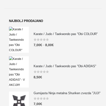
NAJBOLJ PRODAJANO
Karate / Judo / Taekwondo pas ''Obi COLOUR''
0
out of 5
7,00
€
8,00
€
–
Karate / Judo / Taekwondo pas ''Obi ADIDAS''
0
out of 5
8,50
€
Gumijasta Ninja metalna Shuriken zvezda ''JUJI''
0
out of 5
7,00
€