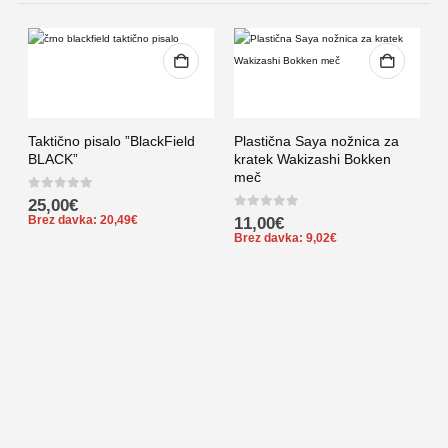
Taktično pisalo ”BlackField
Plastična Saya nožnica za
BLACK”
kratek Wakizashi Bokken
S
meč
e
0
out of 5
25,00
€
0
out of 5
Brez davka:
20,49
€
11,00
€
0
Brez davka:
9,02
€
B