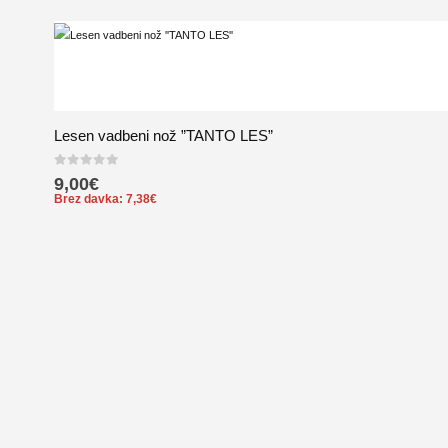
Lesen vadbeni nož ”TANTO LES”
0
out of 5
9,00
€
Brez davka:
7,38
€