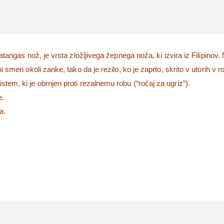
atangas nož, je vrsta zložljivega žepnega noža, ki izvira iz Filipinov.
 smeri okoli zanke, tako da je rezilo, ko je zaprto, skrito v utorih v ro
tem, ki je obrnjen proti rezalnemu robu (“ročaj za ugriz”).
e.
a.