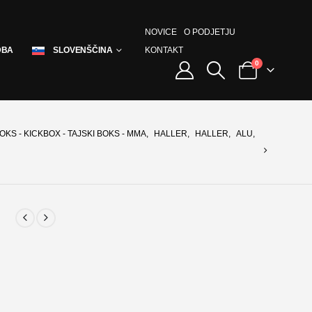
NOVICE
O PODJETJU
KONTAKT
DBA
SLOVENŠČINA
0
OKS - KICKBOX - TAJSKI BOKS - MMA
,
HALLER
,
HALLER
,
ALU
,