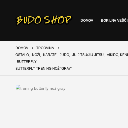
DOMOV
BORILNA VEŠČ
DOMOV
TRGOVINA
OSTALO
,
NOŽI
,
KARATE
,
JUDO
,
JU-JITSU/JIU-JITSU
,
AIKIDO, KEN
BUTTERFLY
BUTTERFLY TRENING NOŽ ”GRAY”