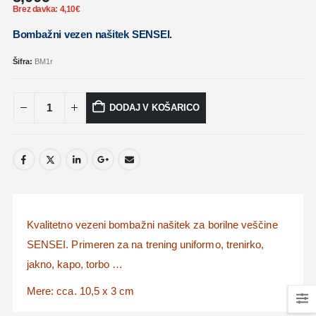
Brez davka:
4,10
€
Bombažni vezen našitek SENSEI.
Šifra:
BM1r
DODAJ V KOŠARICO
Kvalitetno vezeni bombažni našitek za borilne veščine
SENSEI. Primeren za na trening uniformo, trenirko,
jakno, kapo, torbo …
Mere: cca. 10,5 x 3 cm