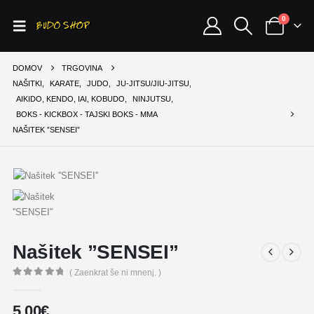
0
DOMOV
TRGOVINA
NAŠITKI
,
KARATE
,
JUDO
,
JU-JITSU/JIU-JITSU
,
AIKIDO, KENDO, IAI, KOBUDO
,
NINJUTSU
,
BOKS - KICKBOX - TAJSKI BOKS - MMA
NAŠITEK ”SENSEI”
Našitek ”SENSEI”
( Zaenkrat še ni mnenj. )
0
out of 5
5,00
€