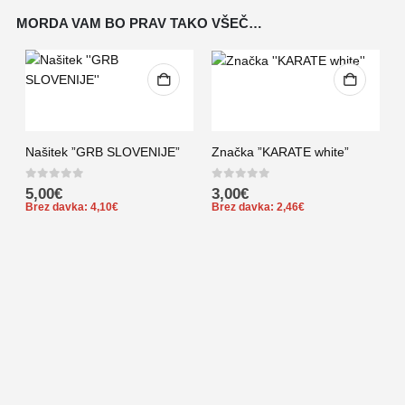
MORDA VAM BO PRAV TAKO VŠEČ…
Našitek ”GRB SLOVENIJE”
Značka ”KARATE white”
0
out of 5
0
out of 5
5,00
€
3,00
€
Brez davka:
4,10
€
Brez davka:
2,46
€
0
B