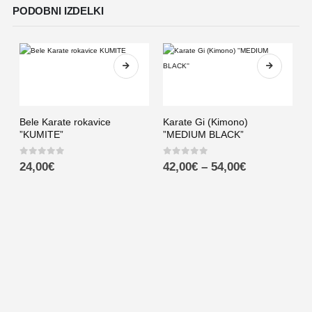
PODOBNI IZDELKI
Bele Karate rokavice
Karate Gi (Kimono)
”KUMITE”
”MEDIUM BLACK”
0
out of 5
0
out of 5
24,00
€
42,00
€
–
54,00
€
N
0
B