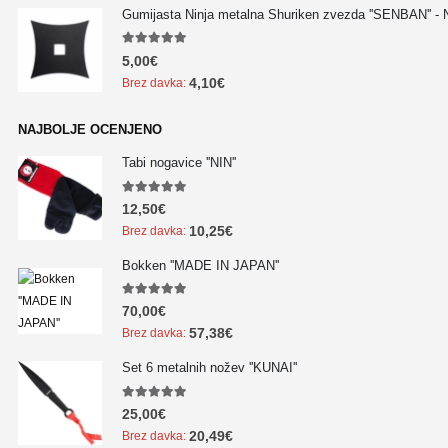
Gumijasta Ninja metalna Shuriken zvezda ''SENBAN'' -
5.00
out of 5
5,00
€
4,10
€
Brez davka:
NAJBOLJE OCENJENO
Tabi nogavice ''NIN''
5.00
out of 5
12,50
€
10,25
€
Brez davka:
Bokken ''MADE IN JAPAN''
5.00
out of 5
70,00
€
57,38
€
Brez davka:
Set 6 metalnih nožev ''KUNAI''
5.00
out of 5
25,00
€
20,49
€
Brez davka: