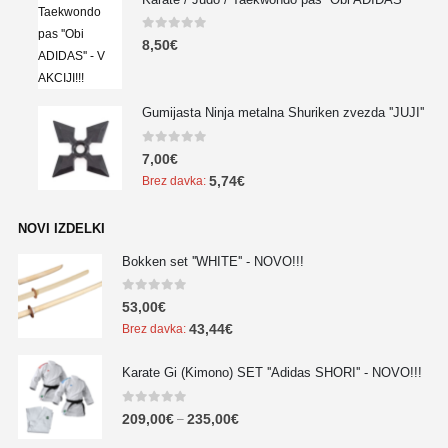
0
out of 5
8,50
€
Gumijasta Ninja metalna Shuriken zvezda ''JUJI''
0
out of 5
7,00
€
5,74
€
Brez davka:
NOVI IZDELKI
Bokken set ''WHITE'' - NOVO!!!
0
out of 5
53,00
€
43,44
€
Brez davka:
Karate Gi (Kimono) SET ''Adidas SHORI'' - NOVO!!!
0
out of 5
209,00
€
235,00
€
–