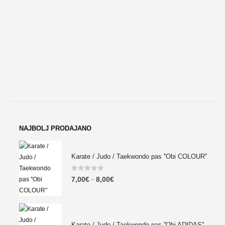
NAJBOLJ PRODAJANO
Karate / Judo / Taekwondo pas ''Obi COLOUR''
0
out of 5
7,00
€
8,00
€
–
Karate / Judo / Taekwondo pas ''Obi ADIDAS''