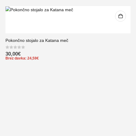
Pokončno stojalo za Katana meč
0
out of 5
30,00
€
Brez davka:
24,59
€