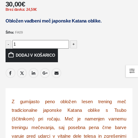
30,00
€
Brez davka:
24,59
€
Obložen vadbeni meč japonske Katana oblike.
Šifra:
FA09
-
+
DODAJ V KOŠARICO
Z gumijasto peno obložen lesen trening meč
tradicionalne japonske Katana oblike s Tsubo
(ščitnikom) pri ročaju. Meč je namenjen varnemu
treningu mečevanja, saj posebna pena črne barve
varuje pred udarci v vitalne dele telesa in zgrešenimi