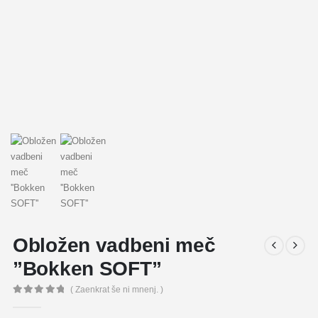
Obložen vadbeni meč
”Bokken SOFT”
( Zaenkrat še ni mnenj. )
0
out of 5