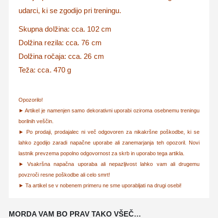
udarci, ki se zgodijo pri treningu.
Skupna dolžina: cca. 102 cm
Dolžina rezila: cca. 76 cm
Dolžina ročaja: cca. 26 cm
Teža: cca. 470 g
Opozorilo!
► Artikel je namenjen samo dekorativni uporabi oziroma osebnemu treningu
borilnih veščin.
► Po prodaji, prodajalec ni več odgovoren za nikakršne poškodbe, ki se
lahko zgodijo zaradi napačne uporabe ali zanemarjanja teh opozoril. Novi
lastnik prevzema popolno odgovornost za skrb in uporabo tega artikla.
► Vsakršna napačna uporaba ali nepazljivost lahko vam ali drugemu
povzroči resne poškodbe ali celo smrt!
► Ta artikel se v nobenem primeru ne sme uporabljati na drugi osebi!
MORDA VAM BO PRAV TAKO VŠEČ…