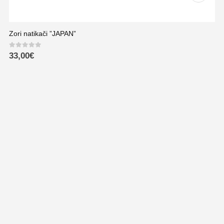
Zori natikači ”JAPAN”
0
out of 5
33,00
€