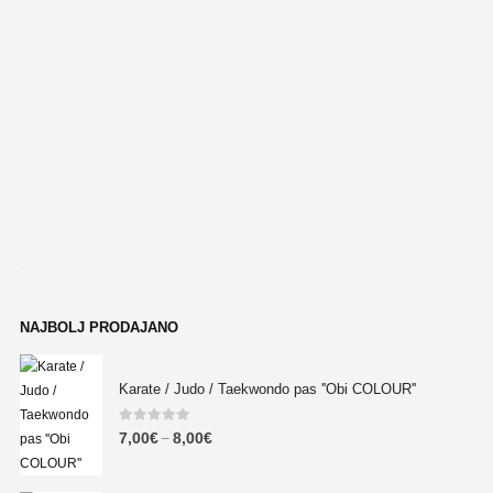
NAJBOLJ PRODAJANO
Karate / Judo / Taekwondo pas ''Obi COLOUR''
0
out of 5
7,00
€
8,00
€
–