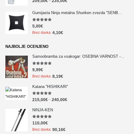
209,00
€
235,00
€
–
Gumijasta Ninja metalna Shuriken zvezda ''SENBAN'' - NOVO!!!
5.00
out of 5
5,00
€
4,10
€
Brez davka:
NAJBOLJE OCENJENO
Samoobramba za vsakogar: OSEBNA VARNOST - NOVO!!!
5.00
out of 5
9,99
€
8,19
€
Brez davka:
Katana ''HISHIKARI''
5.00
out of 5
215,00
€
240,00
€
–
NINJA-KEN
5.00
out of 5
110,00
€
90,16
€
Brez davka: