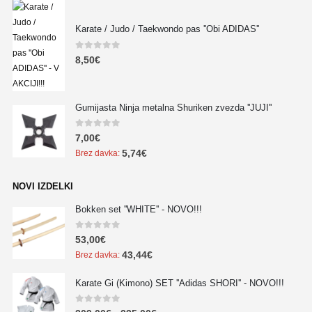
Karate / Judo / Taekwondo pas ''Obi ADIDAS''
0
out of 5
8,50
€
Gumijasta Ninja metalna Shuriken zvezda ''JUJI''
0
out of 5
7,00
€
5,74
€
Brez davka:
NOVI IZDELKI
Bokken set ''WHITE'' - NOVO!!!
0
out of 5
53,00
€
43,44
€
Brez davka:
Karate Gi (Kimono) SET ''Adidas SHORI'' - NOVO!!!
0
out of 5