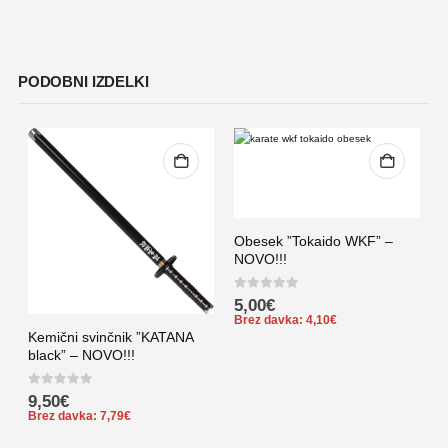
PODOBNI IZDELKI
Obesek ”Tokaido WKF” –
NOVO!!!
0
out of 5
5,00
€
Brez davka:
4,10
€
Kemični svinčnik ”KATANA
B
black” – NOVO!!!
S
N
0
out of 5
9,50
€
0
Brez davka:
7,79
€