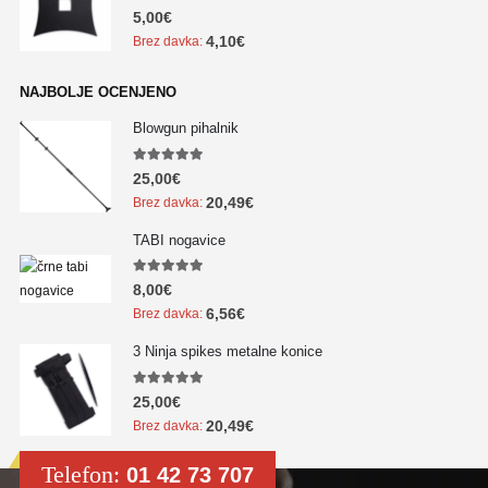
5.00
out of 5
5,00
€
4,10
€
Brez davka:
NAJBOLJE OCENJENO
Blowgun pihalnik
5.00
out of 5
25,00
€
20,49
€
Brez davka:
TABI nogavice
5.00
out of 5
8,00
€
6,56
€
Brez davka:
3 Ninja spikes metalne konice
5.00
out of 5
25,00
€
20,49
€
Brez davka:
Telefon:
01 42 73 707