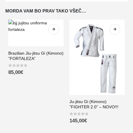
MORDA VAM BO PRAV TAKO VŠEČ…
Brazilian Jiu-jitsu Gi (Kimono)
”FORTALEZA”
0
out of 5
85,00
€
K
”
0
Ju-jitsu Gi (Kimono)
”FIGHTER 2.0” – NOVO!!!
0
out of 5
145,00
€