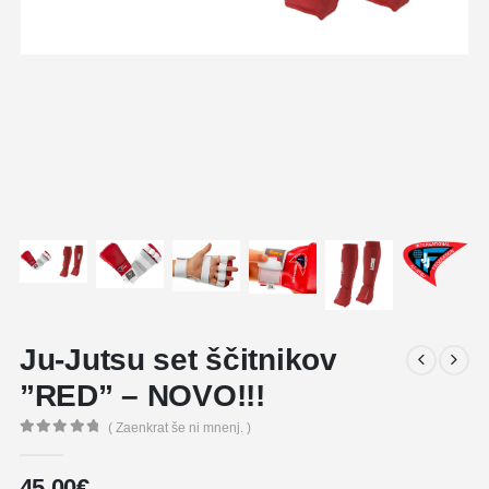
Ju-Jutsu set ščitnikov
”RED” – NOVO!!!
( Zaenkrat še ni mnenj. )
0
out of 5
45,00
€