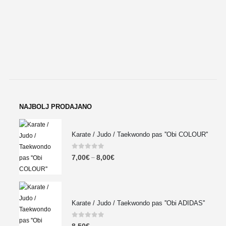
NAJBOLJ PRODAJANO
Karate / Judo / Taekwondo pas ''Obi COLOUR''
0
out of 5
7,00
€
8,00
€
–
Karate / Judo / Taekwondo pas ''Obi ADIDAS''
0
out of 5