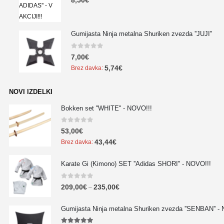
8,50
€
Gumijasta Ninja metalna Shuriken zvezda ''JUJI''
0
out of 5
7,00
€
5,74
€
Brez davka:
NOVI IZDELKI
Bokken set ''WHITE'' - NOVO!!!
0
out of 5
53,00
€
43,44
€
Brez davka:
Karate Gi (Kimono) SET ''Adidas SHORI'' - NOVO!!!
0
out of 5
209,00
€
235,00
€
–
Gumijasta Ninja metalna Shuriken zvezda ''SENBAN'' -