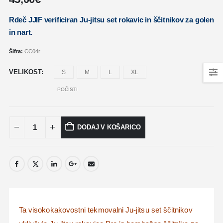
Rdeč JJIF verificiran Ju-jitsu set rokavic in ščitnikov za golen
in nart.
Šifra:
CC04r
VELIKOST
S
M
L
XL
POČISTI
DODAJ V KOŠARICO
Ta visokokakovostni tekmovalni Ju-jitsu set ščitnikov