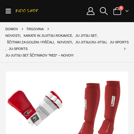
0
DOMOV
TRGOVINA
NOVOSTI
,
KARATE IN JUJITSU ROKAVICE
,
JU JITSU SET
,
ŠČITNIKI ZA GOLENI / PIŠČALI
,
NOVOSTI
,
JU-JITSU/JIU-JITSU
,
JU-SPORTS
,
JU-SPORTS
JU-JUTSU SET ŠČITNIKOV ”RED” – NOVO!!!