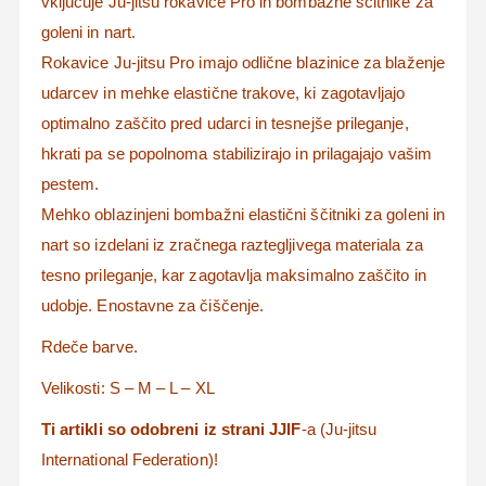
vključuje Ju-jitsu rokavice Pro in bombažne ščitnike za
goleni in nart.
Rokavice Ju-jitsu Pro imajo odlične blazinice za blaženje
udarcev in mehke elastične trakove, ki zagotavljajo
optimalno zaščito pred udarci in tesnejše prileganje,
hkrati pa se popolnoma stabilizirajo in prilagajajo vašim
pestem.
Mehko oblazinjeni bombažni elastični ščitniki za goleni in
nart so izdelani iz zračnega raztegljivega materiala za
tesno prileganje, kar zagotavlja maksimalno zaščito in
udobje.
Enostavne za čiščenje.
Rdeče barve.
Velikosti: S – M – L – XL
Ti artikli so odobreni iz strani JJIF
-a (Ju-jitsu
International Federation)!