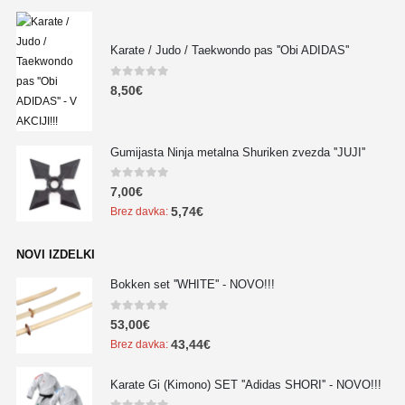
Karate / Judo / Taekwondo pas ''Obi ADIDAS''
0
out of 5
8,50
€
Gumijasta Ninja metalna Shuriken zvezda ''JUJI''
0
out of 5
7,00
€
5,74
€
Brez davka:
NOVI IZDELKI
Bokken set ''WHITE'' - NOVO!!!
0
out of 5
53,00
€
43,44
€
Brez davka:
Karate Gi (Kimono) SET ''Adidas SHORI'' - NOVO!!!