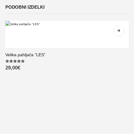
PODOBNI IZDELKI
Velika pahljača ”LES”
5.00
out of 5
29,00
€