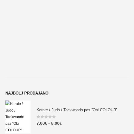
NAJBOLJ PRODAJANO
Karate / Judo / Taekwondo pas ''Obi COLOUR''
0
out of 5
7,00
€
8,00
€
–