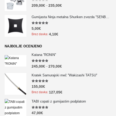
0
out of 5
209,00
€
235,00
€
–
Gumijasta Ninja metalna Shuriken zvezda ''SENBAN'' - NOVO!!!
5.00
out of 5
5,00
€
4,10
€
Brez davka:
NAJBOLJE OCENJENO
Katana ''RONIN''
5.00
out of 5
245,00
€
270,00
€
–
Kratek Samurajski meč ''Wakizashi TATSU''
5.00
out of 5
155,00
€
127,05
€
Brez davka:
TABI copati z gumijastim podplatom
5.00
out of 5
47,00
€