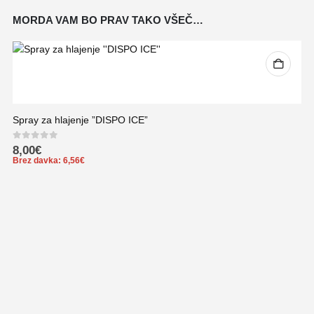
MORDA VAM BO PRAV TAKO VŠEČ…
Spray za hlajenje ”DISPO ICE”
0
out of 5
8,00
€
Brez davka:
6,56
€