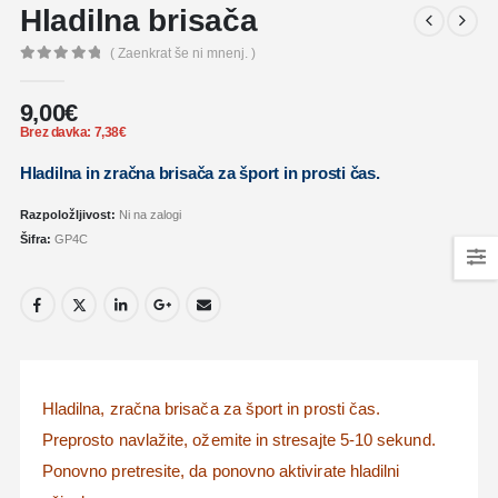
Hladilna brisača
( Zaenkrat še ni mnenj. )
0
out of 5
9,00
€
Brez davka:
7,38
€
Hladilna in zračna brisača za šport in prosti čas
.
Razpoložljivost:
Ni na zalogi
Šifra:
GP4C
Hladilna, zračna brisača za šport in prosti čas
.
Preprosto navlažite, ožemite in stresajte 5-10 sekund.
Ponovno pretresite, da ponovno aktivirate hladilni