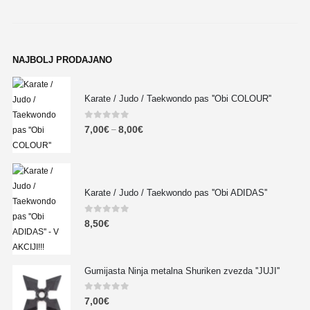
NAJBOLJ PRODAJANO
Karate / Judo / Taekwondo pas ''Obi COLOUR''
0
out of 5
7,00
€
8,00
€
–
Karate / Judo / Taekwondo pas ''Obi ADIDAS''
0
out of 5
8,50
€
Gumijasta Ninja metalna Shuriken zvezda ''JUJI''
0
out of 5
7,00
€