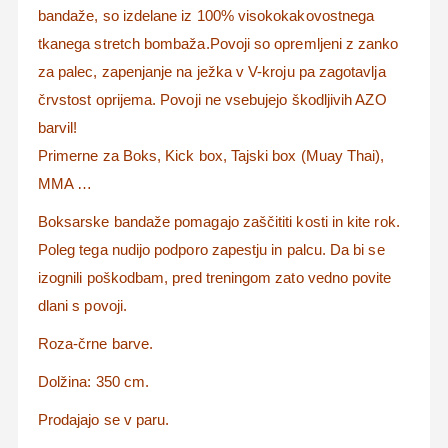
bandaže, so izdelane iz 100% visokokakovostnega
tkanega stretch bombaža.Povoji so opremljeni z zanko
za palec, zapenjanje na ježka v V-kroju pa zagotavlja
črvstost oprijema. Povoji ne vsebujejo škodljivih AZO
barvil!
Primerne za Boks, Kick box, Tajski box (Muay Thai),
MMA …
Boksarske bandaže pomagajo zaščititi kosti in kite rok.
Poleg tega nudijo podporo zapestju in palcu. Da bi se
izognili poškodbam, pred treningom zato vedno povite
dlani s povoji.
Roza-črne barve.
Dolžina: 350 cm.
Prodajajo se v paru.