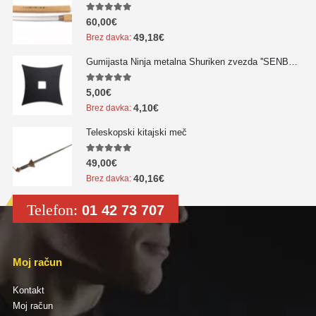
5.00
out of 5
60,00
€
49,18
€
Brez davka:
Gumijasta Ninja metalna Shuriken zvezda ''SENBAN'' - NOVO!!!
5.00
out of 5
5,00
€
4,10
€
Brez davka:
Teleskopski kitajski meč
5.00
out of 5
49,00
€
40,16
€
Brez davka:
Telefon:
01 42 73 707
Moj račun
Kontakt
Moj račun