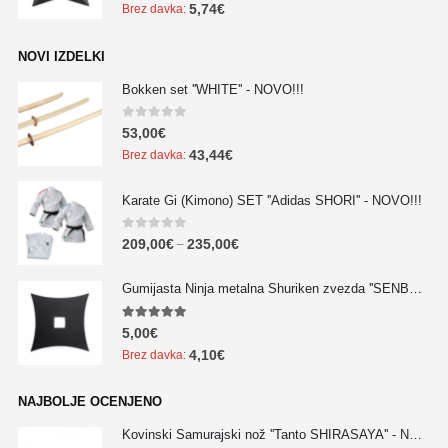
5,74
€
Brez davka:
NOVI IZDELKI
Bokken set ''WHITE'' - NOVO!!!
0
out of 5
53,00
€
43,44
€
Brez davka:
Karate Gi (Kimono) SET ''Adidas SHORI'' - NOVO!!!
0
out of 5
209,00
€
235,00
€
–
Gumijasta Ninja metalna Shuriken zvezda ''SENBAN'' - NOVO!!!
5.00
out of 5
5,00
€
4,10
€
Brez davka:
NAJBOLJE OCENJENO
Kovinski Samurajski nož ''Tanto SHIRASAYA'' - NOVO!!!