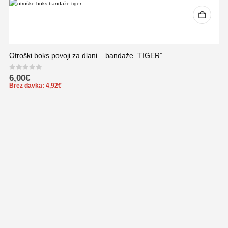
Otroški boks povoji za dlani – bandaže ”TIGER”
0
out of 5
6,00
€
Brez davka:
4,92
€