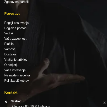
Zgodovina naročil
Povezave
Pogoji poslovanja
Poglavja pomoči
Vodnik
Vaša zasebnost
Plačila
Varnost
Dostava
Vračanje artiklov
O podjetju
Vaša vprašanja
Ne najdem izdelka
Politika piškotkov
Kontakt
Naslov:
Dolenjska 80, 1000 Ljubljana