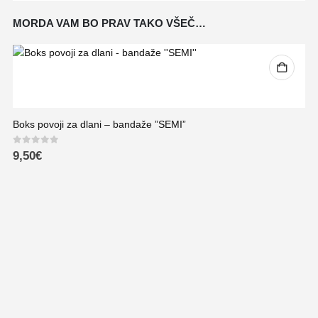
MORDA VAM BO PRAV TAKO VŠEČ…
Boks povoji za dlani – bandaže ”SEMI”
0
out of 5
9,50
€