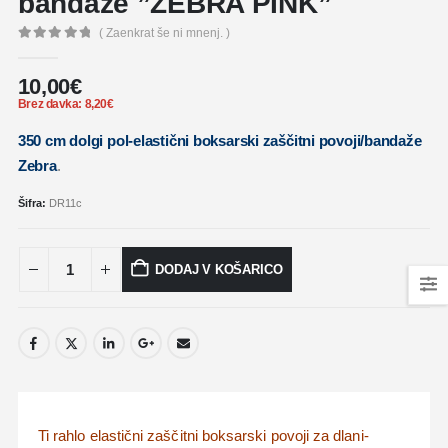
bandaže ”ZEBRA PINK”
( Zaenkrat še ni mnenj. )
0
out of 5
10,00
€
Brez davka:
8,20
€
350 cm dolgi pol-elastični boksarski zaščitni povoji/bandaže
Zebra
.
Šifra:
DR11c
DODAJ V KOŠARICO
Ti rahlo elastični zaščitni boksarski povoji za dlani-