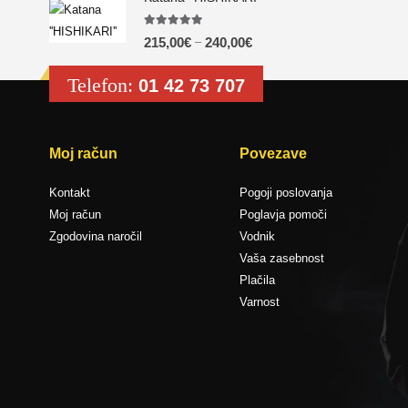
5.00
out of 5
–
215,00
€
240,00
€
Telefon:
01 42 73 707
Moj račun
Povezave
Kontakt
Pogoji poslovanja
Moj račun
Poglavja pomoči
Zgodovina naročil
Vodnik
Vaša zasebnost
Plačila
Varnost