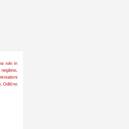
a roki in
i negibno,
kreativni
h. Odlično