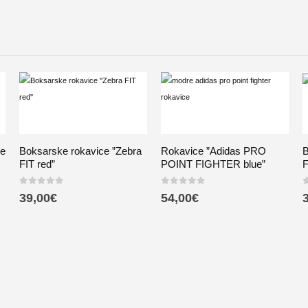
ce
Boksarske rokavice ”Zebra
Rokavice ”Adidas PRO
B
FIT red”
POINT FIGHTER blue”
F
0
out of 5
0
out of 5
0
39,00
€
54,00
€