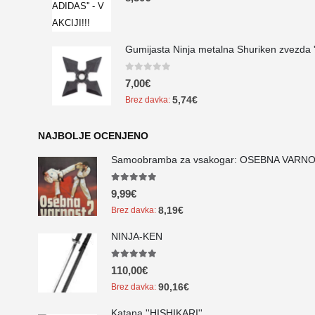
Gumijasta Ninja metalna Shuriken zvezda ''
0
out of 5
7,00
€
5,74
€
Brez davka:
NAJBOLJE OCENJENO
Samoobramba za vsakogar: OSEBNA VARNO
5.00
out of 5
9,99
€
8,19
€
Brez davka:
NINJA-KEN
5.00
out of 5
110,00
€
90,16
€
Brez davka:
Katana ''HISHIKARI''