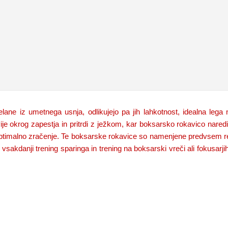
ne iz umetnega usnja, odlikujejo pa jih lahkotnost, idealna lega n
ije okrog zapestja in pritrdi z ježkom, kar boksarsko rokavico nared
optimalno zračenje. Te boksarske rokavice so namenjene predvsem re
vsakdanji trening sparinga in trening na boksarski vreči ali fokusarji