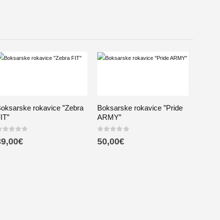
oksarske rokavice ”Zebra
Boksarske rokavice ”Pride
IT”
ARMY”
out of 5
0
out of 5
39,00
€
50,00
€
Usnje
rokavi
PERF