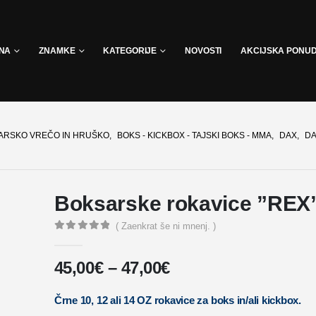
INA
ZNAMKE
KATEGORIJE
NOVOSTI
AKCIJSKA PONU
SARSKO VREČO IN HRUŠKO
,
BOKS - KICKBOX - TAJSKI BOKS - MMA
,
DAX
,
D
Boksarske rokavice ”REX
( Zaenkrat še ni mnenj. )
0
out of 5
45,00
€
–
47,00
€
Črne 10, 12 ali 14 OZ rokavice za boks in/ali kickbox.