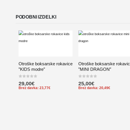
PODOBNI IZDELKI
Otroške boksarske rokavice
Otroške boksarske rokavi
”KIDS modre”
”MINI DRAGON”
0
out of 5
0
out of 5
29,00
€
25,00
€
Brez davka:
23,77
€
Brez davka:
20,49
€