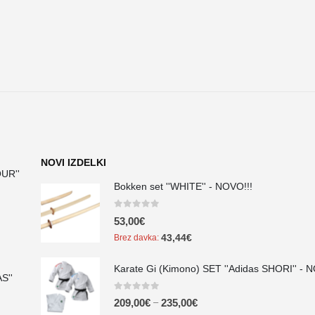
NOVI IZDELKI
OUR''
Bokken set ''WHITE'' - NOVO!!!
0
out of 5
53,00
€
43,44
€
Brez davka:
Karate Gi (Kimono) SET ''Adidas SHORI'' - N
S''
0
out of 5
–
209,00
€
235,00
€