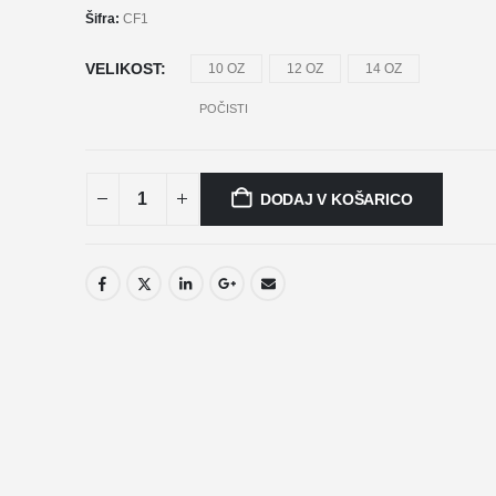
Šifra:
CF1
VELIKOST
10 OZ
12 OZ
14 OZ
POČISTI
DODAJ V KOŠARICO