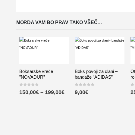
MORDA VAM BO PRAV TAKO VŠEČ…
Boksarske vreče
Boks povoji za dlani –
Ot
”NOVADUR”
bandaže ”ADIDAS”
ro
0
out of 5
0
out of 5
0
o
150,00
€
–
199,00
€
9,00
€
2