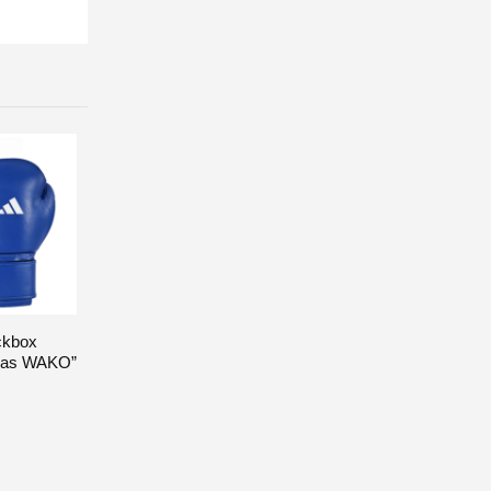
NI NA ZALOGI
Boksarske rokavice
”Adidas SHADOW RED”
ckbox
Kolebnica ”USNJE”
0
out of 5
50,00
€
idas WAKO”
Brez davka:
40,98
€
0
out of 5
24,00
€
Brez davka:
19,67
€