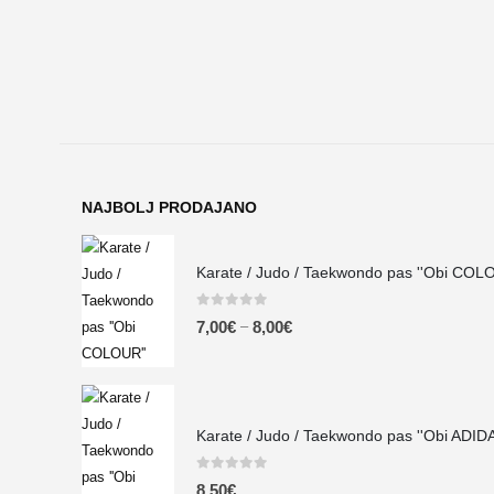
NAJBOLJ PRODAJANO
Karate / Judo / Taekwondo pas ''Obi COL
0
out of 5
–
7,00
€
8,00
€
Karate / Judo / Taekwondo pas ''Obi ADIDA
0
out of 5
8,50
€