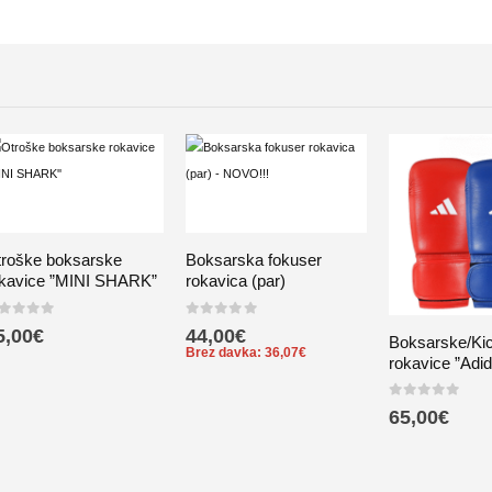
roške boksarske
Boksarska fokuser
kavice ”MINI SHARK”
rokavica (par)
ut of 5
0
out of 5
5,00
€
44,00
€
Boksarske/Ki
Brez davka:
36,07
€
rokavice ”Ad
0
out of 5
65,00
€