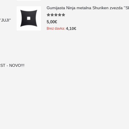
Gumijasta Ninja metalna Shuriken zvezda ''
JUJI''
5.00
out of 5
5,00
€
4,10
€
Brez davka:
ST - NOVO!!!