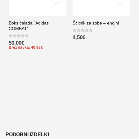
Boks čelada ”Adidas
Ščitnik za zobe – enojni
COMBAT”
0
out of 5
4,50
€
0
out of 5
50,00
€
Brez davka:
40,98
€
Š
0
PODOBNI IZDELKI