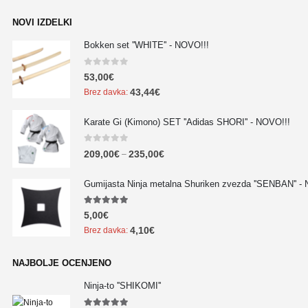
NOVI IZDELKI
Bokken set ''WHITE'' - NOVO!!!
0
out of 5
53,00
€
43,44
€
Brez davka:
Karate Gi (Kimono) SET ''Adidas SHORI'' - NOVO!!!
0
out of 5
209,00
€
235,00
€
–
Gumijasta Ninja metalna Shuriken zvezda ''SENBAN'' -
5.00
out of 5
5,00
€
4,10
€
Brez davka:
NAJBOLJE OCENJENO
Ninja-to ''SHIKOMI''