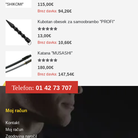
5.00
out of 5
115,00
€
94,26
€
Brez davka:
Kubotan obesek za samoobrambo ''PROFI''
5.00
out of 5
13,00
€
10,66
€
Brez davka:
Katana ''MUSASHI''
5.00
out of 5
180,00
€
147,54
€
Brez davka:
Telefon:
01 42 73 707
Moj račun
Kontakt
Moj račun
Zgodovina naročil