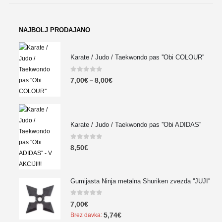
NAJBOLJ PRODAJANO
Karate / Judo / Taekwondo pas ''Obi COLOUR''
0
out of 5
7,00
€
8,00
€
–
Karate / Judo / Taekwondo pas ''Obi ADIDAS''
0
out of 5
8,50
€
Gumijasta Ninja metalna Shuriken zvezda ''JUJI''
0
out of 5
7,00
€
5,74
€
Brez davka: