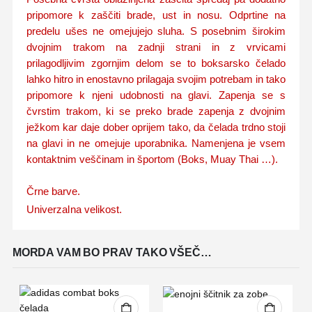
pripomore k zaščiti brade, ust in nosu
.
Odprtine na
predelu ušes ne omejujejo sluha. S posebnim širokim
dvojnim trakom na zadnji strani in z vrvicami
prilagodljivim zgornjim delom se to boksarsko čelado
lahko hitro in enostavno prilagaja svojim potrebam in tako
pripomore k njeni udobnosti na glavi. Zapenja se s
čvrstim trakom, ki se preko brade zapenja z dvojnim
ježkom kar daje dober oprijem tako, da čelada trdno stoji
na glavi in ne omejuje uporabnika. Namenjena je vsem
kontaktnim veščinam in športom (Boks, Muay Thai …).
Črne barve.
Univerzalna velikost.
MORDA VAM BO PRAV TAKO VŠEČ…