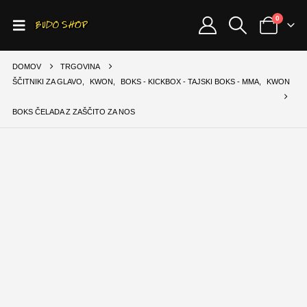
0
DOMOV
TRGOVINA
ŠČITNIKI ZA GLAVO
,
KWON
,
BOKS - KICKBOX - TAJSKI BOKS - MMA
,
KWON
BOKS ČELADA Z ZAŠČITO ZA NOS