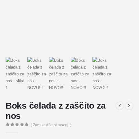
Boks čelada z zaščito za
nos
( Zaenkrat še ni mnenj. )
0
out of 5