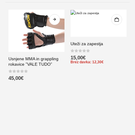
Uteži za zapestja
0
out of 5
15,00
€
Usnjene MMA in grappling
Brez davka:
12,30
€
rokavice ”VALE TUDO”
T
0
out of 5
45,00
€
b
0