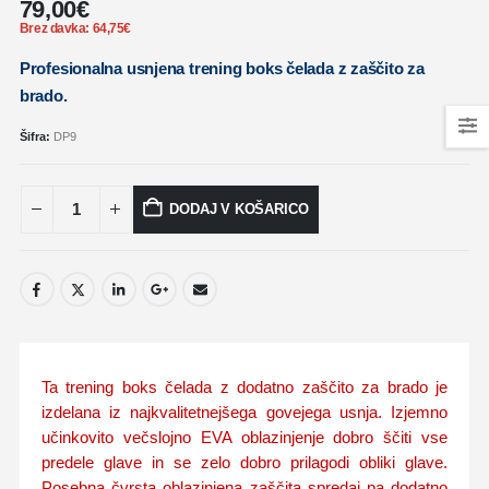
79,00
€
Brez davka:
64,75
€
Profesionalna usnjena trening boks čelada z zaščito za
brado.
Šifra:
DP9
DODAJ V KOŠARICO
Ta trening boks čelada z dodatno zaščito za brado je
izdelana iz najkvalitetnejšega govejega usnja. Izjemno
učinkovito večslojno EVA oblazinjenje dobro ščiti vse
predele glave in se zelo dobro prilagodi obliki glave.
Posebna čvrsta oblazinjena zaščita spredaj pa dodatno