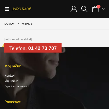
0
DOMOV
WISHLIST
[yith_wcwl_wishlist]
Telefon:
01 42 73 707
Moj račun
Kontakt
Moj račun
Zgodovina naročil
Povezave