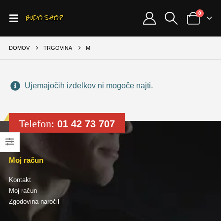
0
DOMOV
TRGOVINA
M
Ujemajočih izdelkov ni mogoče najti.
Telefon:
01 42 73 707
Moj račun
Kontakt
Moj račun
Zgodovina naročil