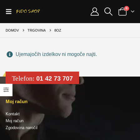
0
DOMOV
TRGOVINA
8OZ
Ujemajočih izdelkov ni mogoče najti.
Telefon:
01 42 73 707
Moj račun
Kontakt
Moj račun
Zgodovina naročil