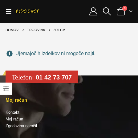
0
DOMOV
TRGOVINA
305 CM
Ujemajočih izdelkov ni mogoče najti.
Telefon:
01 42 73 707
Moj račun
Kontakt
Moj račun
Zgodovina naročil