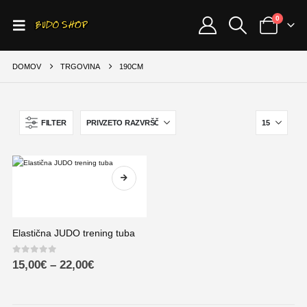
0
DOMOV
TRGOVINA
190CM
FILTER
Elastična JUDO trening tuba
0
out of 5
15,00
€
–
22,00
€