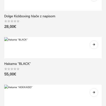
Dolge Kickboxing hlače z napisom
0
out of 5
28,00
€
Hakama ”BLACK”
0
out of 5
55,00
€