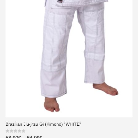
Brazilian Jiu-jitsu Gi (Kimono) ”WHITE”
0
out of 5
58,00
€
–
64,00
€