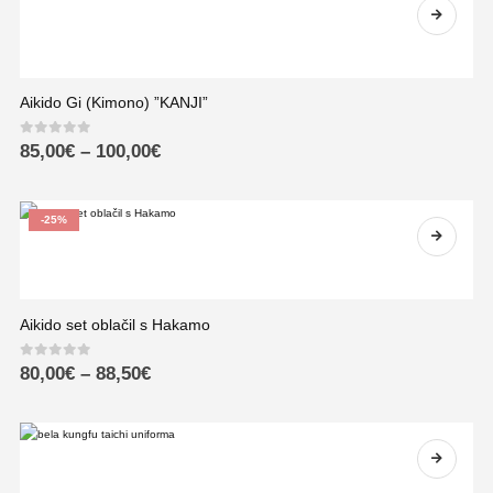
Aikido Gi (Kimono) ”KANJI”
0
out of 5
85,00
€
–
100,00
€
-25%
Aikido set oblačil s Hakamo
0
out of 5
80,00
€
–
88,50
€