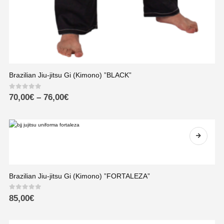
Brazilian Jiu-jitsu Gi (Kimono) ”BLACK”
0
out of 5
70,00
€
–
76,00
€
Brazilian Jiu-jitsu Gi (Kimono) ”FORTALEZA”
0
out of 5
85,00
€