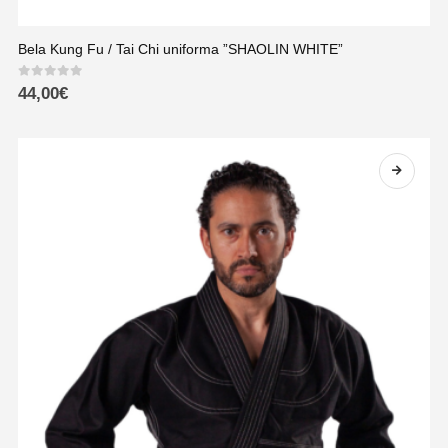
Bela Kung Fu / Tai Chi uniforma ”SHAOLIN WHITE”
0
out of 5
44,00
€