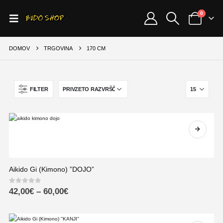
0
DOMOV
TRGOVINA
170 CM
FILTER
Aikido Gi (Kimono) ”DOJO”
0
out of 5
42,00
€
–
60,00
€