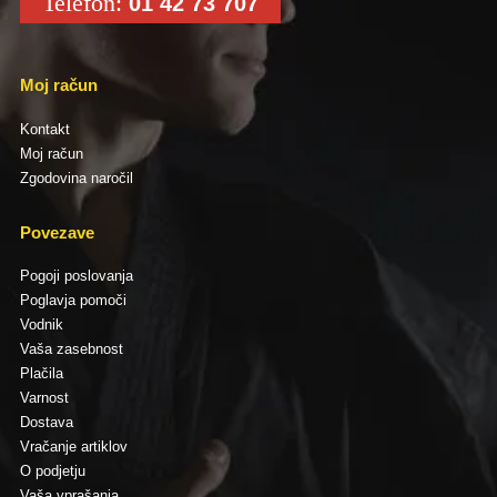
Telefon:
01 42 73 707
Moj račun
Kontakt
Moj račun
Zgodovina naročil
Povezave
Pogoji poslovanja
Poglavja pomoči
Vodnik
Vaša zasebnost
Plačila
Varnost
Dostava
Vračanje artiklov
O podjetju
Vaša vprašanja