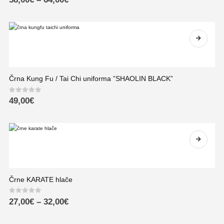
Črna Kung Fu / Tai Chi uniforma ”SHAOLIN BLACK”
0
out of 5
49,00
€
Črne KARATE hlače
0
out of 5
27,00
€
–
32,00
€