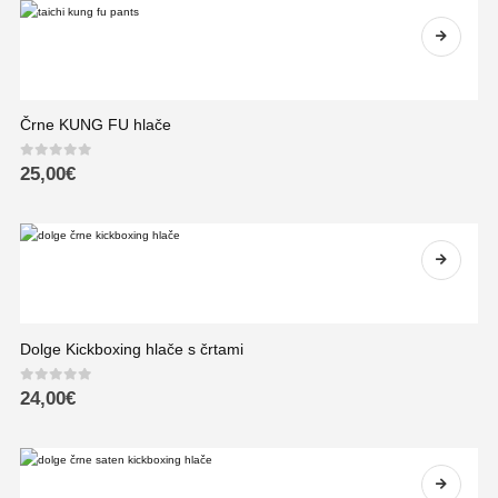
Črne KUNG FU hlače
0
out of 5
25,00
€
Dolge Kickboxing hlače s črtami
0
out of 5
24,00
€