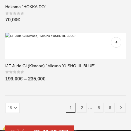
Hakama ”HOKKAIDO”
0
out of 5
70,00
€
IJF Judo Gi (Kimono) ”Mizuno YUSHO III. BLUE”
0
out of 5
199,00
€
–
235,00
€
…
1
2
5
6