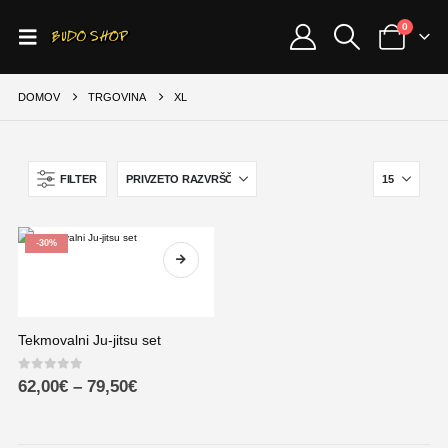
0
DOMOV
TRGOVINA
XL
FILTER
-30%
Tekmovalni Ju-jitsu set
0
out of 5
62,00
€
–
79,50
€