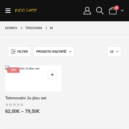
0
DOMOV
TRGOVINA
M
FILTER
-30%
Tekmovalni Ju-jitsu set
0
out of 5
62,00
€
–
79,50
€