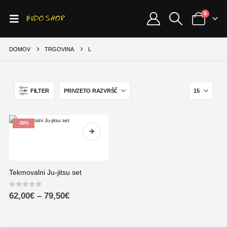
0
DOMOV
TRGOVINA
L
FILTER
-30%
Tekmovalni Ju-jitsu set
0
out of 5
62,00
€
–
79,50
€