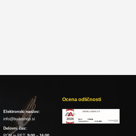
Ocena odličnosti
Elektronski naslov:
info@budoshop.si
Delovni čas:
PON in PET:
9:00 – 16:00