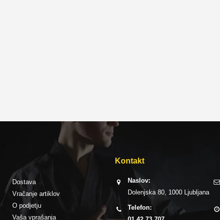
Kontakt
Naslov:
Dostava
Dolenjska 80, 1000 Ljubljana
Vračanje artiklov
O podjetju
Telefon:
Vaša vprašanja
01 42 73 707