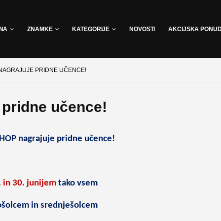
INA
ZNAMKE
KATEGORIJE
NOVOSTI
AKCIJSKA PONU
NAGRAJUJE PRIDNE UČENCE!
pridne učence!
HOP nagrajuje pridne učence!
 in 30. junijem
tako vsem
šolcem in srednješolcem