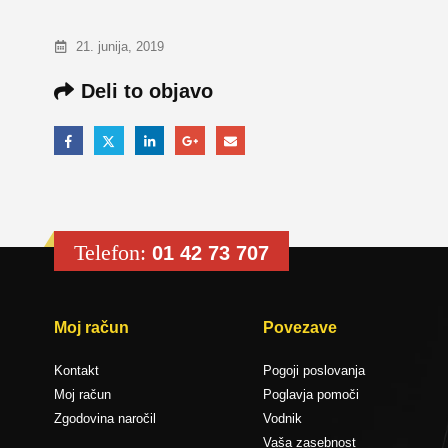
21. junija, 2019
Deli to objavo
Telefon:
01 42 73 707
Moj račun
Povezave
Kontakt
Pogoji poslovanja
Moj račun
Poglavja pomoči
Zgodovina naročil
Vodnik
Vaša zasebnost