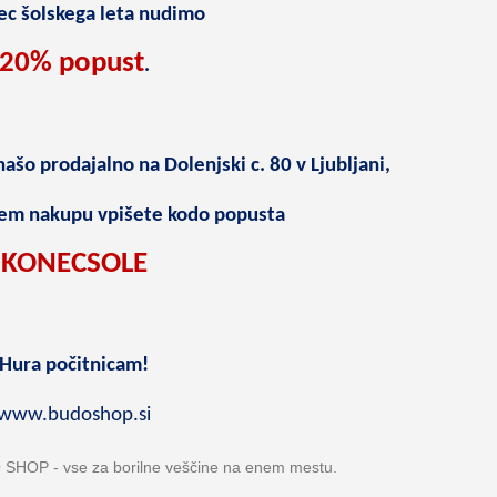
ec šolskega leta nudimo
20% popust
.
ašo prodajalno na Dolenjski c. 80 v Ljubljani,
tnem nakupu vpišete kodo popusta
KONECSOLE
Hura počitnicam!
www.budoshop.si