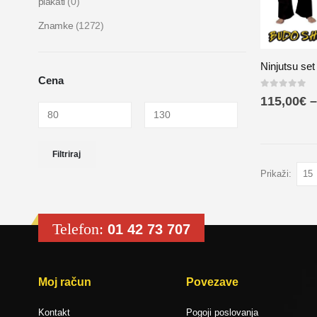
plakati
(0)
Znamke
(1272)
Ninjutsu se
Cena
0
out of 5
115,00
€
–
Filtriraj
Prikaži:
Telefon:
01 42 73 707
Moj račun
Povezave
Kontakt
Pogoji poslovanja