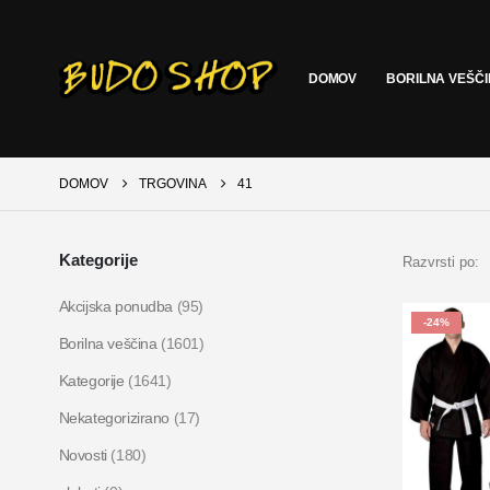
DOMOV
BORILNA VEŠČ
DOMOV
TRGOVINA
41
Kategorije
Razvrsti po:
Akcijska ponudba
(95)
-24%
Borilna veščina
(1601)
Kategorije
(1641)
Nekategorizirano
(17)
Novosti
(180)