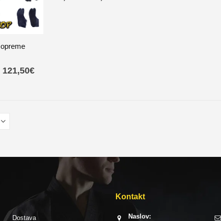
t opreme
121,50
€
Kontakt
Naslov:
Dostava