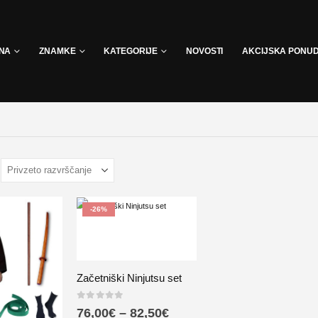
INA
ZNAMKE
KATEGORIJE
NOVOSTI
AKCIJSKA PONU
-26%
Začetniški Ninjutsu set
0
out of 5
76,00
€
–
82,50
€