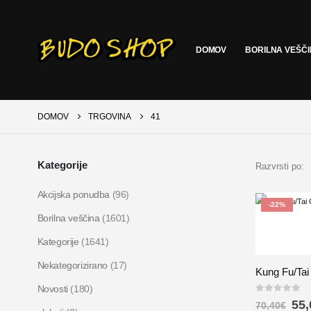
DOMOV
BORILNA VEŠČ
DOMOV
TRGOVINA
41
Kategorije
Razvrsti po:
Akcijska ponudba
(96)
-22%
Borilna veščina
(1601)
Kategorije
(1641)
Nekategorizirano
(17)
Kung Fu/Tai 
Novosti
(180)
0
out of 5
55,
70,40
€