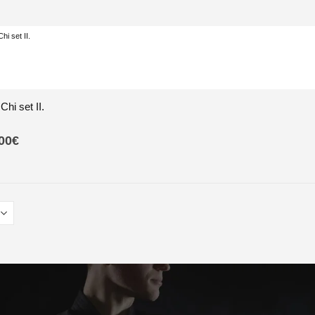
Chi set II.
00
€