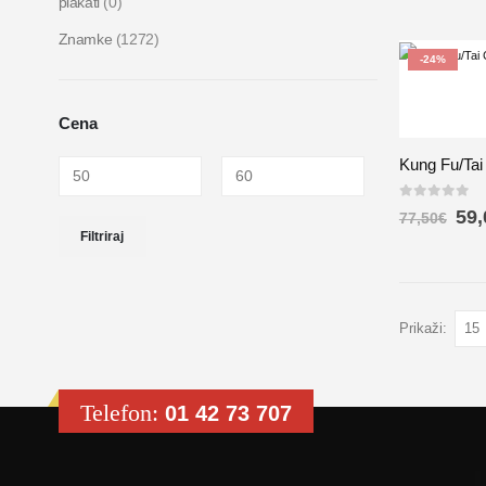
plakati
(0)
Znamke
(1272)
-24%
Cena
Kung Fu/Tai 
0
out of 5
59,
77,50
€
Filtriraj
Prikaži:
Telefon:
01 42 73 707