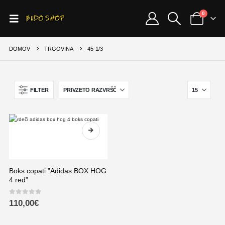
0
DOMOV
TRGOVINA
45-1/3
FILTER
Boks copati ”Adidas BOX HOG
4 red”
0
out of 5
110,00
€