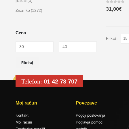
plakati
(0)
0
out of 5
31,00
€
Znamke
(1272)
Cena
Prikaži:
Filtriraj
Telefon:
01 42 73 707
Moj račun
Povezave
Kontakt
Pogoji poslovanja
Moj račun
Poglavja pomoči