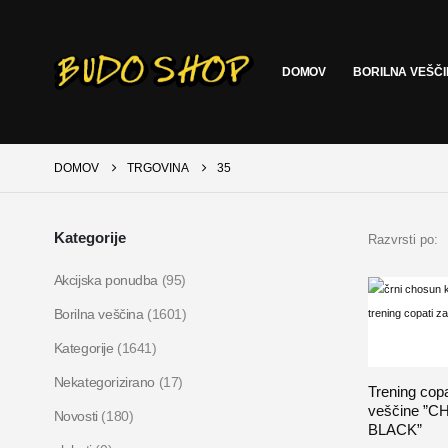
DOMOV
BORILNA VEŠČ
DOMOV
TRGOVINA
35
Kategorije
Razvrsti po:
Akcijska ponudba
(95)
Borilna veščina
(1601)
Kategorije
(1641)
Nekategorizirano
(17)
Trening copa
veščine ”
Novosti
(180)
BLACK”